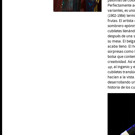
palomas de colo
Perfectamente ad
variantes, es uno
(1902-1984) term
frutas. El artist
sombrero epónimo
cubiletes llenán
después de una s
su mesa. El belg
acaba lleno. El
sorpresas como 
bolsa que contení
creatividad. Así
up
, al ingenio y
cubiletes transl
hacían a la vist
desarrollando un
historia de los c