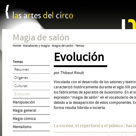
Panel de gestión de cookies
Jum
Magia de salón
Home
›
Malabares y magia
›
Magia de salón
›
Temas
Evolución
You
Temas
are
Resumen
here
por Thibaut Rioult
Orígenes
Vinculada con el desarrollo de los salones y teatro
Culturas
caracterizó históricamente durante el siglo XIX por
los fabricantes de aparatos de ilusionismo. En el s
Evolución
expresión “magia de salón” en el vocabulario de los 
Manipulación
debido a la desaparición de estos componentes. E
forma resulta híbrida e incierta.
Magia general
Magia cómica
La escena, el repertorio y el público : hac
Mentalismo