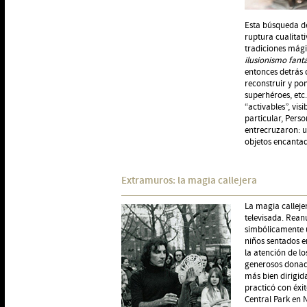
Esta búsqueda de
ruptura cualitati
tradiciones mági
ilusionismo fant
entonces detrás
reconstruir y po
superhéroes, etc
“activables”, vi
particular, Perso
entrecruzaron: un
objetos encantad
Extramuros: la magia callejera
La magia calleje
televisada. Reanu
simbólicamente u
niños sentados en
la atención de l
generosos donad
más bien dirigida
practicó con éxi
Central Park en 