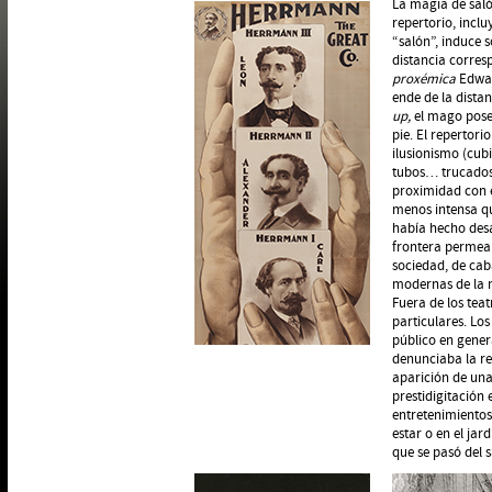
La magia de saló
repertorio, inclu
“salón”, induce 
distancia corresp
proxémica
Edward
ende de la dista
up,
el mago posee
pie. El repertor
ilusionismo (cub
tubos… trucados d
proximidad con el
menos intensa q
había hecho desa
frontera permeab
sociedad, de caba
modernas de la m
Fuera de los tea
particulares. Lo
público en genera
denunciaba la re
aparición de una
prestidigitación
entretenimientos 
estar o en el jar
que se pasó del 