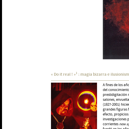
1
« Do it real ! »
: magia bizarra e ilusionism
A fines de los añ
del conocimiento
prestidigitación 
salones, envuelta
(1927-2001) hicie
grandes figuras 
efecto, propicios
investigaciones 
corrientes
new a