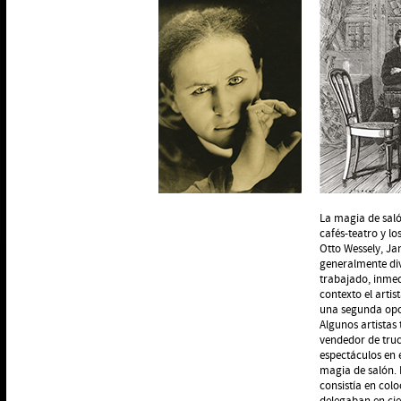
La magia de saló
cafés-teatro y lo
Otto Wessely, J
generalmente div
trabajado, inmed
contexto el arti
una segunda opo
Algunos artistas
vendedor de truc
espectáculos en 
magia de salón. 
consistía en colo
delegaban en cier