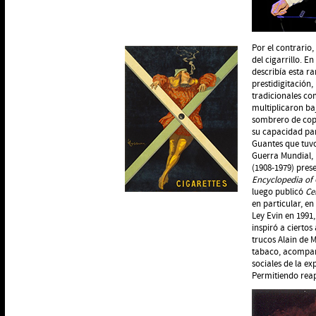
Por el contrario,
del cigarrillo. E
describía esta r
prestidigitación,
tradicionales co
multiplicaron baj
sombrero de copa
su capacidad par
Guantes que tuvo
Guerra Mundial, p
(1908-1979) pres
Encyclopedia of 
luego publicó
Ce
en particular, en
Ley Evin en 1991
inspiró a cierto
trucos Alain de 
tabaco, acompañ
sociales de la ex
Permitiendo reap