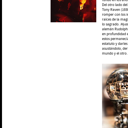
fundó en los año
Del otro lado del
Tony Raven (1930
romper con los i
raíces de la magi
lo sagrado.
Myst
alemán Rudolph Ot
en profundidad e
estos permanecía
estatuto y darles
asustándolo, der
mundo y el otro