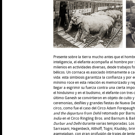
Presente sobre la tierra mucho antes que el hombr
inteligencia, el elefante acompaña al hombre por 
milenios en actividades diversas, desde trabajos fo
bélicos. Un cornaca es asociado íntimamente a ca
vida: esta simbiosis garantiza la confianza y por e
mínimo roce en esta relación es memorizado y reg
llegar a esgrimir su fuerza contra una cierta imp
el hinduismo y en el budismo, el elefante con tres 
último Ganesh se convirtieron en objeto de culto y
ceremonias, desfiles y grandes fiestas de Nueva De
circo, como fue el caso del Circo Adam Forepaugh
and the departure from Dehli
retomado por Barnu
India
en el Circo Ringling Bros. and Barnum & Ba
Durbar and Delhi
durante varias temporadas. Los 
Sarrasani, Hagenbeck, Althoff, Togni, Kludsky, br
asemejaban, con gran profusión de trajes de lente