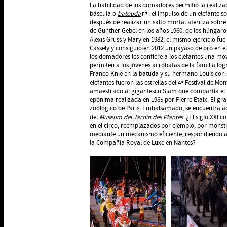
La habilidad de los domadores permitió la realiz
báscula o
batouda
: el impulso de un elefante so
después de realizar un salto mortal aterriza sobr
de Gunther Gebel en los años 1960, de los húngaros
Alexis Grüss y Mary en 1982, el mismo ejercicio f
Cassely y consiguió en 2012 un payaso de oro en el
los domadores les confiere a los elefantes una mov
permiten a los jóvenes acróbatas de la familia log
Franco Knie en la batuda y su hermano Louis con s
elefantes fueron las estrellas del 4º Festival de M
amaestrado al gigantesco Siam que compartía el p
epónima realizada en 1965 por Pierre Etaix. El gran
zoológico de Paris. Embalsamado, se encuentra ac
del
Museum del Jardin des Plantes
. ¿El siglo XXI 
en el circo, reemplazados por ejemplo, por mons
mediante un mecanismo eficiente, respondiendo a 
la Compañía Royal de Luxe en Nantes?