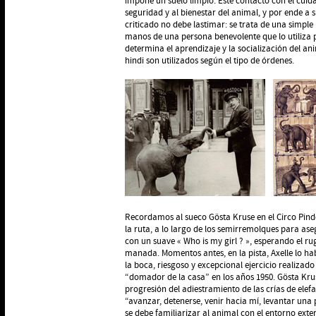
impone un suelo limpio. Este contacto con el cuid
seguridad y al bienestar del animal, y por ende a
criticado no debe lastimar: se trata de una simple
manos de una persona benevolente que lo utiliza 
determina el aprendizaje y la socialización del anim
hindi son utilizados según el tipo de órdenes.
Recordamos al sueco Gösta Kruse en el Circo Pin
la ruta, a lo largo de los semirremolques para aseg
con un suave « Who is my girl ? », esperando el rug
manada. Momentos antes, en la pista, Axelle lo ha
la boca, riesgoso y excepcional ejercicio realizad
“domador de la casa” en los años 1950. Gösta Krus
progresión del adiestramiento de las crías de elefa
“avanzar, detenerse, venir hacia mí, levantar una 
se debe familiarizar al animal con el entorno exte