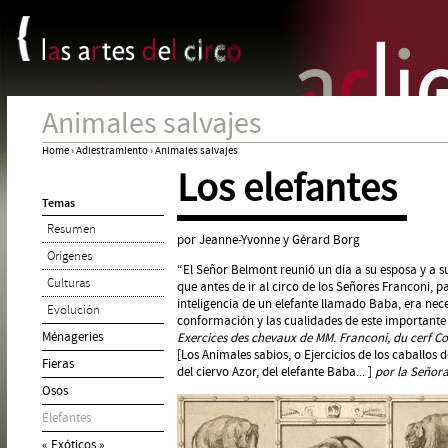
Panel de gestión de cookies
Jum
Animales salvajes
Home
›
Adiestramiento
›
Animales salvajes
Los elefantes
You
Temas
are
Resumen
here
por Jeanne-Yvonne y Gérard Borg
Orígenes
“El Señor Belmont reunió un día a su esposa y a sus
Culturas
que antes de ir al circo de los Señores Franconi, p
inteligencia de un elefante llamado Baba, era nec
Evolución
conformación y las cualidades de este importante 
Ménageries
Exercices des chevaux de MM. Franconi, du cerf Co
[Los Animales sabios, o Ejercicios de los caballos 
Fieras
del ciervo Azor, del elefante Baba... ]
por la Señora
Osos
Elefantes
« Exóticos »