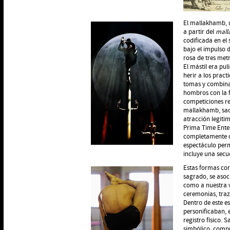
El mallakhamb, un
a partir del
mall
codificada en el 
bajo el impulso 
rosa de tres metr
El mástil era pu
herir a los prac
tomas y combinac
hombros con la 
competiciones re
mallakhamb, sac
atracción legiti
Prima Time Enter
completamente c
espectáculo per
incluye una sec
Estas formas cor
sagrado, se asoci
como a nuestra v
ceremonias, traz
Dentro de este es
personificaban, 
registro físico. 
simbólico, compre