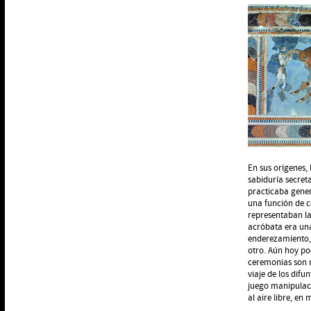
En sus orígenes,
sabiduría secreta
practicaba genera
una función de c
representaban la
acróbata era una
enderezamiento, 
otro. Aún hoy po
ceremonias son r
viaje de los dif
juego manipulació
al aire libre, en