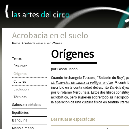
Panel de gestión de cookies
Jum
Acrobacia en el suelo
Home
›
Acrobacia
›
en el suelo
›
Temas
Orígenes
You
Temas
are
Resumen
here
por Pascal Jacob
Orígenes
Cuando Archangelo Tuccaro, “Saltarin du Roy”, pu
Culturas
de l'exercice de sauter et voltiger en l'air
, contri
inscribió en la continuidad del escrito
De Arte Gym
Evolución
por Girolamo Mercuriale. Estos dos libros constitu
Técnicas
acrobático, pero sugieren sobre todo su inscripción
la aparición de una cultura física en sentido litera
Saltos acrobáticos
Equilibrios
Del ritual al espectáculo
Banquina
Mano a mano