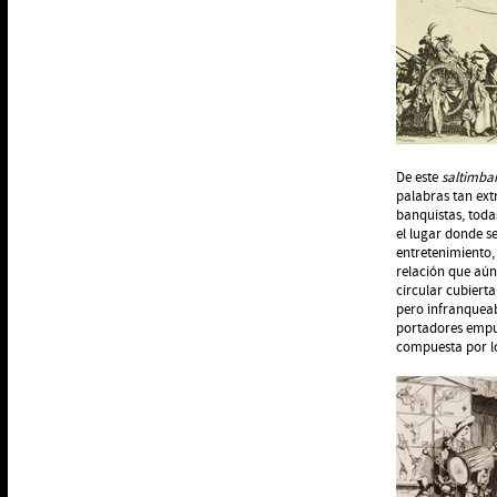
De este
saltimba
palabras tan ext
banquistas, toda
el lugar donde s
entretenimiento,
relación que aún
circular cubierta
pero infranqueab
portadores empuj
compuesta por l