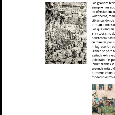
Las grandes feri
siempre han sido
les ofrecían inc
volatineros, man
vibrantes donde a
atraían a miles d
Los que vendían 
al virtuosismo d
ocurrencia basta
terminaría por c
milagroso. Un ed
Française para t
agitada extravag
debilitaban el p
innumerables sal
segunda mitad del
primeros volteado
moderno entró en