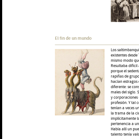
El fin de un mundo
Los saltimbanqui
existentes desde
mismo modo que a 
Resultaba difíci
porque el sedent
rapiñas de grupos
hacían estragos 
diferente: se con
males del siglo. 
y corporaciones 
profesión. Y tal 
tenían a veces un
la trama de la ci
implícitamente la
pertenencia a u
Había allí un pu
talento tenía val