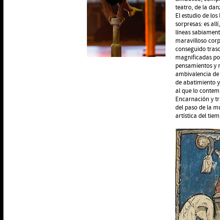
teatro, de la dan
El estudio de los
sorpresas: es al
líneas sabiament
maravilloso corp
conseguido trasc
magnificadas por
pensamientos y re
ambivalencia de 
de abatimiento y 
al que lo conte
Encarnación y tr
del paso de la mu
artística del tie