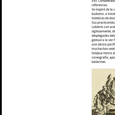
XVII. Considerad
referencias.
Se inspiró de la 
budismo, a travé
holísticas de do
Sus practicantes
cubierto con are
sigilosamente, d
desplegadas dab
gestual a la vez 
una danza pacífic
muchachos vestid
Gotipua honra al
coreografía, apo
bailarines.