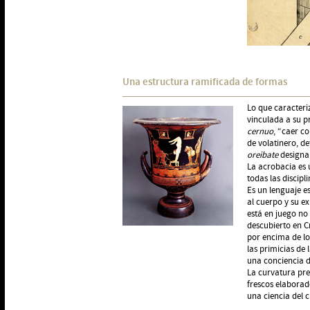
Una estructura ramificada de formas
Lo que caracteriz
vinculada a su p
cernuo
, “caer c
de volatinero, d
oreibate
designan
La acrobacia es
todas las discipli
Es un lenguaje e
al cuerpo y su ex
está en juego no 
descubierto en C
por encima de los
las primicias de 
una conciencia d
La curvatura pre
frescos elaborad
una ciencia del 