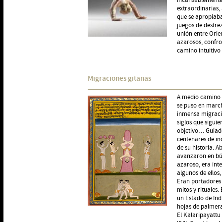
incansablemente 
extraordinarias,
que se apropiaba
juegos de destrez
unión entre Orie
azarosos, confro
camino intuitivo 
Migraciones gitanas
A medio camino d
se puso en march
inmensa migración
siglos que sigui
objetivo… Guiado
centenares de in
de su historia. 
avanzaron en bús
azaroso, era inte
algunos de ellos,
Eran portadores 
mitos y rituales.
un Estado de Ind
hojas de palmera 
El Kalaripayattu 