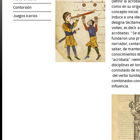
Definir la acroba
como en su orige
Contorsión
concepto inicial
Juegos icarios
induce a una ide
designa tácitame
volteo, es decir 
acróbatas. “Se d
fundaron una pri
narrador, cantan
saltar, de manten
conocimientos té
“acróbata” reemp
disciplinas en t
connotado de man
del verbo tumble
combinados con g
influencia.