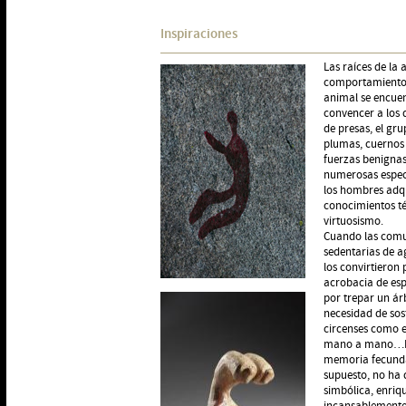
Inspiraciones
Las raíces de la 
comportamient
animal se encuen
convencer a los 
de presas, el gr
plumas, cuernos 
fuerzas benignas…
numerosas especie
los hombres adqu
conocimientos té
virtuosismo.
Cuando las comu
sedentarias de a
los convirtieron
acrobacia de esp
por trepar un ár
necesidad de sost
circenses como el
mano a mano…Est
memoria fecunda
supuesto, no ha 
simbólica, enriq