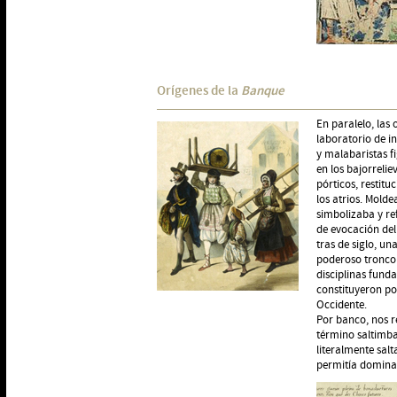
Orígenes de la
Banque
En paralelo, las
laboratorio de i
y malabaristas f
en los bajorrelie
pórticos, restitu
los atrios. Molde
simbolizaba y re
de evocación del
tras de siglo, u
poderoso tronco 
disciplinas fund
constituyeron po
Occidente.
Por banco, nos r
término saltimba
literalmente salt
permitía dominar