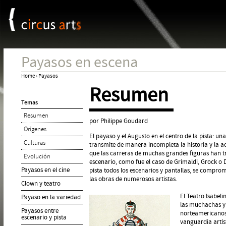
Panel de gestión de cookies
Jum
Payasos en escena
Home
›
Payasos
Resumen
You
Temas
are
Resumen
here
por Philippe Goudard
Orígenes
El payaso y el Augusto en el centro de la pista: 
Culturas
transmite de manera incompleta la historia y la a
que las carreras de muchas grandes figuras han t
Evolución
escenario, como fue el caso de Grimaldi, Grock o D
Payasos en el cine
pista todos los escenarios y pantallas, se comprom
las obras de numerosos artistas.
Clown y teatro
El Teatro Isabel
Payaso en la variedad
las muchachas y 
Payasos entre
norteamericanos f
escenario y pista
vanguardia artí