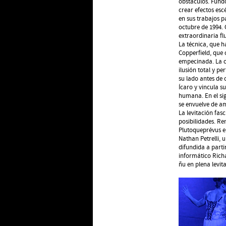
obstáculos. Fund
crear efectos es
en sus trabajos p
octubre de 1994.
extraordinaria fl
La técnica, que h
Copperfield, que 
empecinada. La c
ilusión total y pe
su lado antes de 
Ícaro y vincula s
humana. En el sig
se envuelve de a
La levitación fas
posibilidades. Re
Plutoqueprévus e
Nathan Petrelli, 
difundida a partir
informático Richa
ñu en plena levit