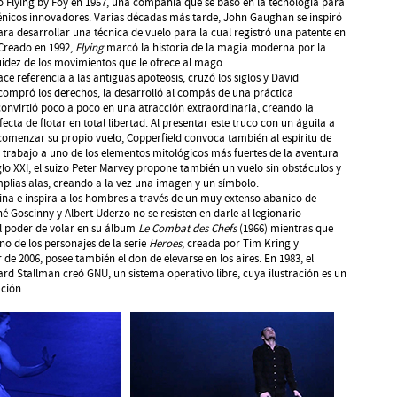
ó Flying by Foy en 1957, una compañía que se basó en la tecnología para
cénicos innovadores. Varias décadas más tarde, John Gaughan se inspiró
ara desarrollar una técnica de vuelo para la cual registró una patente en
 Creado en 1992,
Flying
marcó la historia de la magia moderna por la
uidez de los movimientos que le ofrece al mago.
ace referencia a las antiguas apoteosis, cruzó los siglos y David
compró los derechos, la desarrolló al compás de una práctica
onvirtió poco a poco en una atracción extraordinaria, creando la
rfecta de flotar en total libertad. Al presentar este truco con un águila a
comenzar su propio vuelo, Copperfield convoca también al espíritu de
u trabajo a uno de los elementos mitológicos más fuertes de la aventura
lo XXI, el suizo Peter Marvey propone también un vuelo sin obstáculos y
mplias alas, creando a la vez una imagen y un símbolo.
cina e inspira a los hombres a través de un muy extenso abanico de
né Goscinny y Albert Uderzo no se resisten en darle al legionario
l poder de volar en su álbum
Le Combat des Chefs
(1966) mientras que
uno de los personajes de la serie
Heroes
, creada por Tim Kring y
 de 2006, posee también el don de elevarse en los aires. En 1983, el
rd Stallman creó GNU, un sistema operativo libre, cuya ilustración es un
ación.