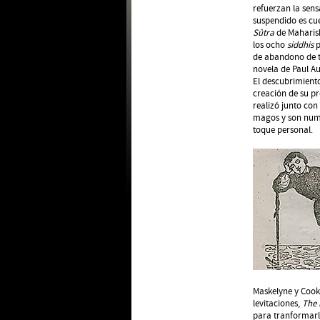
refuerzan la sensa
suspendido es cu
Sûtra
de Maharishi
los ocho
siddhis
p
de abandono de to
novela de Paul Au
El descubrimiento
creación de su p
realizó junto con
magos y son nume
toque personal.
Maskelyne y Cook
levitaciones,
The 
para tranformarl