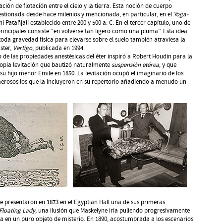
ción de flotación entre el cielo y la tierra. Esta noción de cuerpo
estionada desde hace milenios y mencionada, en particular, en el
Yoga-
 Patañjali establecido entre 200 y 500 a. C. En el tercer capítulo, uno de
rincipales consiste “en volverse tan ligero como una pluma”. Esta idea
da gravedad física para elevarse sobre el suelo también atraviesa la
ster,
Vertigo
, publicada en 1994.
 de las propiedades anestésicas del éter inspiró a Robert Houdin para la
ropia levitación que bautizó naturalmente
suspensión etérea
, y que
 su hijo menor Emile en 1850. La levitación ocupó el imaginario de los
rosos los que la incluyeron en su repertorio añadiendo a menudo un
e presentaron en 1873 en el Egyptian Hall una de sus primeras
Floating Lady
, una ilusión que Maskelyne iría puliendo progresivamente
a en un puro objeto de misterio. En 1890, acostumbrada a los escenarios