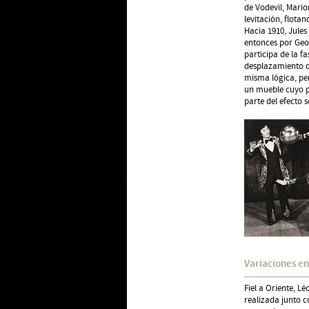
de Vodevil, Mari
levitación, flot
Hacia 1910, Jules
entonces por Geor
participa de la f
desplazamiento d
misma lógica, pe
un mueble cuyo pe
parte del efecto 
Variaciones e
Fiel a Oriente, L
realizada junto 