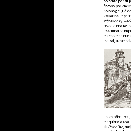
presentó por su 
flotaba por encim
Kalanag eligió d
levitación imperc
Vibrations
y
Wade
revoluciona las n
irracional se imp
mucho más que un
teatral, trascend
En los años 1950,
maquinaria teatr
de
Peter Pan
, mej