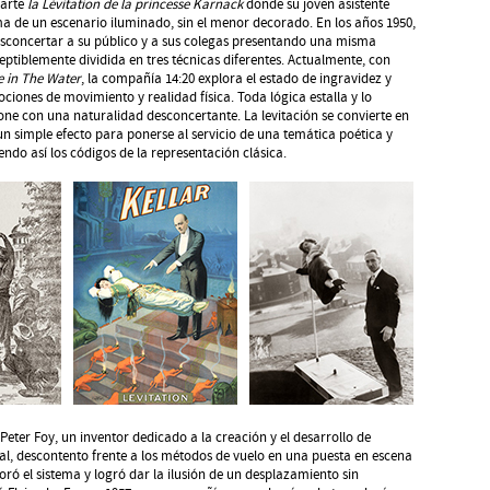
parte
la Lévitation de la princesse Karnack
donde su joven asistente
a de un escenario iluminado, sin el menor decorado. En los años 1950,
esconcertar a su público y a sus colegas presentando una misma
eptiblemente dividida en tres técnicas diferentes. Actualmente, con
 in The Water
, la compañía 14:20 explora el estado de ingravidez y
ociones de movimiento y realidad física. Toda lógica estalla y lo
one con una naturalidad desconcertante. La levitación se convierte en
 simple efecto para ponerse al servicio de una temática poética y
iendo así los códigos de la representación clásica.
 Peter Foy, un inventor dedicado a la creación y el desarrollo de
al, descontento frente a los métodos de vuelo en una puesta en escena
oró el sistema y logró dar la ilusión de un desplazamiento sin