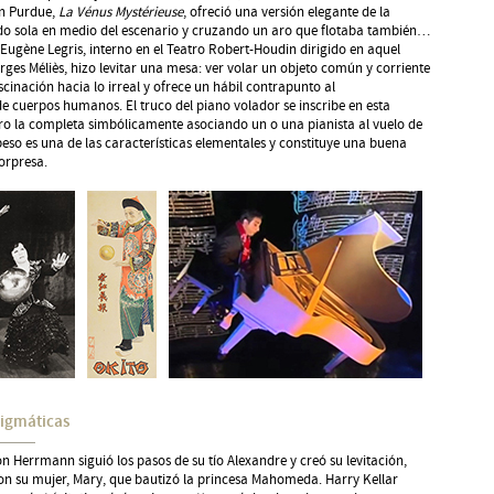
on Purdue,
La Vénus Mystérieuse
, ofreció una versión elegante de la
ando sola en medio del escenario y cruzando un aro que flotaba también…
 Eugène Legris, interno en el Teatro Robert-Houdin dirigido en aquel
ges Méliès, hizo levitar una mesa: ver volar un objeto común y corriente
ascinación hacia lo irreal y ofrece un hábil contrapunto al
e cuerpos humanos. El truco del piano volador se inscribe en esta
ro la completa simbólicamente asociando un o una pianista al vuelo de
so es una de las características elementales y constituye una buena
sorpresa.
nigmáticas
éon Herrmann siguió los pasos de su tío Alexandre y creó su levitación,
con su mujer, Mary, que bautizó la princesa Mahomeda. Harry Kellar