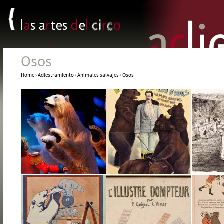
Panel de gestión de cookies
Jum
Osos
Home
›
Adiestramiento
›
Animales salvajes
›
Osos
You
are
here