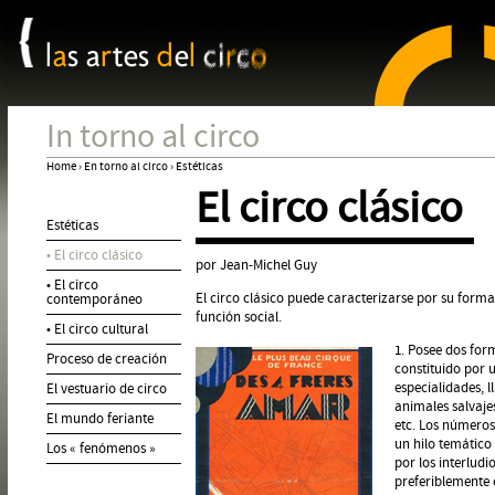
Panel de gestión de cookies
Jum
In torno al circo
Home
›
En torno al circo
›
Estéticas
El circo clásico
You
Estéticas
are
• El circo clásico
here
por Jean-Michel Guy
• El circo
El circo clásico puede caracterizarse por su form
contemporáneo
función social.
• El circo cultural
1. Posee dos for
Proceso de creación
constituido por 
especialidades, 
El vestuario de circo
animales salvaje
El mundo feriante
etc. Los números
un hilo temático
Los « fenómenos »
por los interludi
preferiblemente 