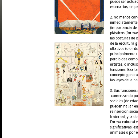
puede ser actuad
escenarios, en pa
2. No menos canó
inmediatamente i
(importancia de l
plásticos (forma
las posturas de l
de la escultura 
olfativos (olor d
principalmente t
percibidas como 
artistas, o inclu
tensiones. Exalt
concepto general
las leyes de la n
3. Sus funciones
comenzando por l
sociales (de eda
pueden hallar en
reinserción socia
fraternal, y la 
Forma cultural e
significativas: e
animales o por e