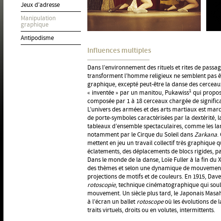
Jeux d’adresse
Manipulation
graphique
Antipodisme
Influences multiples
Dans l’environnement des rituels et rites de passage
transforment l’homme religieux ne semblent pas êt
graphique, excepté peut-être la danse des cerceau
1
« inventée » par un manitou, Pukawiss
qui propos
composée par 1 à 18 cerceaux chargée de significat
L’univers des armées et des arts martiaux est ma
de porte-symboles caractérisées par la dextérité, l
tableaux d’ensemble spectaculaires, comme les lanc
notamment par le Cirque du Soleil dans
Zarkana
.
mettent en jeu un travail collectif très graphique 
éclatements, des déplacements de blocs rigides, p
Dans le monde de la danse, Loïe Fuller à la fin du 
des thèmes et selon une dynamique de mouvement
projections de motifs et de couleurs. En 1915, Dave
rotoscopie
, technique cinématographique qui soul
mouvement. Un siècle plus tard, le Japonais Masah
à l’écran un ballet
rotoscope
où les évolutions de l
traits virtuels, droits ou en volutes, intermittents.