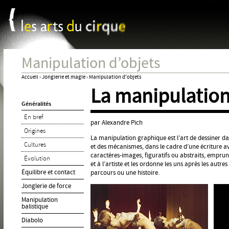
Panneau de gestion des cookies
Jum
Manipulation d’objets
Accueil
›
Jonglerie et magie
›
Manipulation d'objets
La manipulatio
Vous
Généralités
êtes
En bref
ici
par Alexandre Pich
Origines
La manipulation graphique est l’art de dessiner da
Cultures
et des mécanismes, dans le cadre d’une écriture avec
caractères-images, figuratifs ou abstraits, empr
Évolution
et à l’artiste et les ordonne les uns après les aut
Équilibre et contact
parcours ou une histoire.
Jonglerie de force
Manipulation
balistique
Diabolo