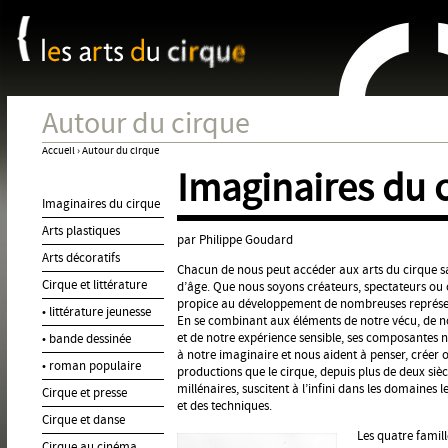
Panneau de gestion des cookies
Jum
Autour du cirque
Accueil
›
Autour du cirque
Imaginaires du 
Vous
Imaginaires du cirque
êtes
Arts plastiques
ici
par Philippe Goudard
Arts décoratifs
Chacun de nous peut accéder aux arts du cirque sa
Cirque et littérature
d’âge. Que nous soyons créateurs, spectateurs ou c
propice au développement de nombreuses représen
• littérature jeunesse
En se combinant aux éléments de notre vécu, de no
et de notre expérience sensible, ses composantes
• bande dessinée
à notre imaginaire et nous aident à penser, créer 
• roman populaire
productions que le cirque, depuis plus de deux siècl
millénaires, suscitent à l’infini dans les domaines l
Cirque et presse
et des techniques.
Cirque et danse
Les quatre famill
Cirque au cinéma