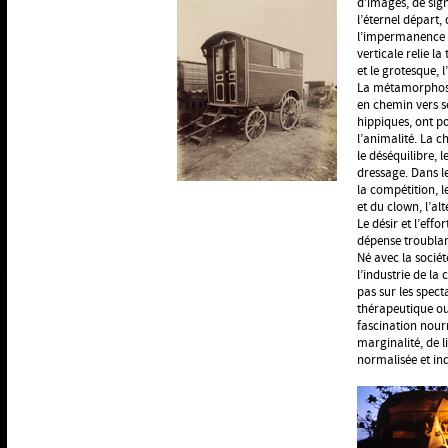
d’images, de sign
l’éternel départ,
l’impermanence et 
verticale relie la
et le grotesque, l
La métamorphose
en chemin vers se
hippiques, ont po
l’animalité. La c
le déséquilibre, 
dressage. Dans le
la compétition, l
et du clown, l’alt
Le désir et l’effo
dépense troublan
Né avec la sociét
l’industrie de la
pas sur les spec
thérapeutique ou
fascination nour
marginalité, de l
normalisée et ind