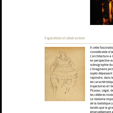
Figuration et abstraction
À cette fascinat
considérable d’œu
L’architecture a 
en perspective av
scénographie du 
L’imaginaire pict
sujets dépassant 
rejoindre, dans l
les caractéristiq
trajectoires et l
Picasso, Léger, d
les célèbres mobi
Le réalisme impor
de la balistique y
tandis que la gra
émerveillement es