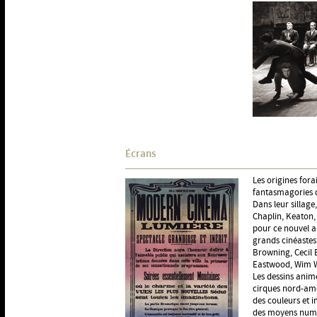
Écrans
Les origines for
fantasmagories d
Dans leur sillage
Chaplin, Keaton, 
pour ce nouvel ar
grands cinéastes 
Browning, Cecil 
Eastwood, Wim We
Les dessins animé
cirques nord-amé
des couleurs et i
des moyens numér