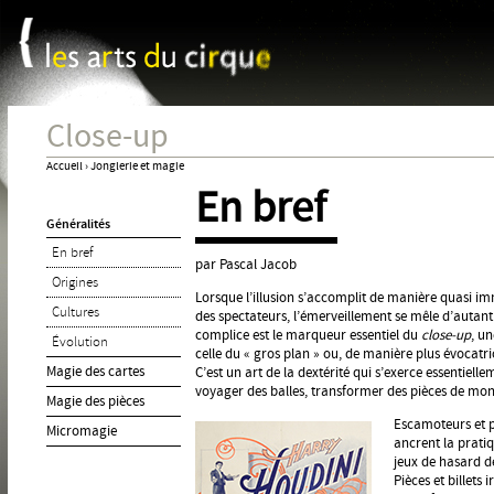
Panneau de gestion des cookies
Jum
Close-up
Accueil
›
Jonglerie et magie
En bref
Vous
Généralités
êtes
En bref
ici
par Pascal Jacob
Origines
Lorsque l’illusion s’accomplit de manière quasi im
Cultures
des spectateurs, l’émerveillement se mêle d’autant 
complice est le marqueur essentiel du
close-up
, u
Évolution
celle du « gros plan » ou, de manière plus évocatr
Magie des cartes
C’est un art de la dextérité qui s’exerce essentielle
voyager des balles, transformer des pièces de mo
Magie des pièces
Escamoteurs et pr
Micromagie
ancrent la pratiq
jeux de hasard de
Pièces et billets