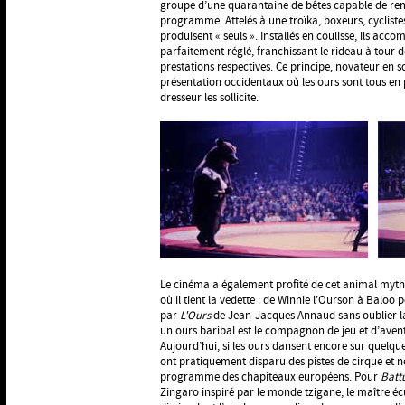
groupe d’une quarantaine de bêtes capable de rem
programme. Attelés à une troïka, boxeurs, cyclistes
produisent « seuls ». Installés en coulisse, ils acco
parfaitement réglé, franchissant le rideau à tour de
prestations respectives. Ce principe, novateur en 
présentation occidentaux où les ours sont tous en p
dresseur les sollicite.
Le cinéma a également profité de cet animal myt
où il tient la vedette : de Winnie l’Ourson à Balo
par
L'Ours
de Jean-Jacques Annaud sans oublier la
un ours baribal est le compagnon de jeu et d’aven
Aujourd’hui, si les ours dansent encore sur quelqu
ont pratiquement disparu des pistes de cirque et ne
programme des chapiteaux européens. Pour
Batt
Zingaro inspiré par le monde tzigane, le maître é