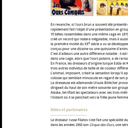
En revanche, si l’ours brun a souvent été présenté e
rapidement fait l’objet d’une présentation en gro
70 bêtes rassemblées dans une même cage en 1870
créé un record qui restera inégalable, mais il auss
e
la première moitié du XX
siècle a vu se développe
conçus pour une dizaine ou une quinzaine d’anima
C’est d’ailleurs une autre différence notable : il es
dans une cage, alors que l’ours polaire, a de rariss
En France, les dresseurs d’origine turque Edda et
trois autres individus de taille et de couleur diffé
L’animal, imposant, créait la sensation lorsqu’il a
colosse qui semblait minuscule en regard de son p
La dresseuse est-allemande Ursula Böttcher provo
dirigeait du haut de son mètre soixante son groupe
Alaska, terrifiait les spectateurs avec ses trois mèt
l’instant où il se penchait vers la frêle jeune femme
Rôles et partenaires
Le dresseur russe Filatov s’est fait une spécialité
dans les années 1950 son
Cirque des Ours
, une sér