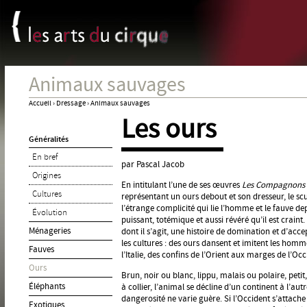
Panneau de gestion des cookies
Jum
Animaux sauvages
Accueil
›
Dressage
›
Animaux sauvages
Les ours
Vous
Généralités
êtes
En bref
ici
par Pascal Jacob
Origines
En intitulant l’une de ses œuvres
Les Compagnons d
Cultures
représentant un ours debout et son dresseur, le sc
l’étrange complicité qui lie l’homme et le fauve dep
Évolution
puissant, totémique et aussi révéré qu’il est craint
Ménageries
dont il s’agit, une histoire de domination et d’acce
les cultures : des ours dansent et imitent les homme
Fauves
l’Italie, des confins de l’Orient aux marges de l’Occ
Ours
Brun, noir ou blanc, lippu, malais ou polaire, petit
Éléphants
à collier, l’animal se décline d’un continent à l’au
dangerosité ne varie guère. Si l’Occident s’attac
Exotiques