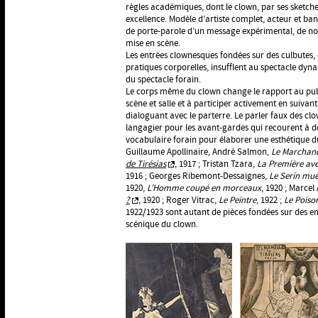
règles académiques, dont le clown, par ses sketche
excellence. Modèle d’artiste complet, acteur et banqu
de porte-parole d’un message expérimental, de nou
mise en scène.
Les entrées clownesques fondées sur des culbutes,
pratiques corporelles, insufflent au spectacle dyna
du spectacle forain.
Le corps même du clown change le rapport au publi
scène et salle et à participer activement en suivant 
dialoguant avec le parterre. Le parler faux des c
langagier pour les avant-gardes qui recourent à 
vocabulaire forain pour élaborer une esthétique 
Guillaume Apollinaire, André Salmon,
Le Marchand
de Tirésias
, 1917 ; Tristan Tzara,
La Première ave
1916 ; Georges Ribemont-Dessaignes,
Le Serin mue
1920,
L’Homme coupé en morceaux
, 1920 ; Marce
?
, 1920 ; Roger Vitrac,
Le Peintre
, 1922 ;
Le Poiso
1922/1923 sont autant de pièces fondées sur des e
scénique du clown.