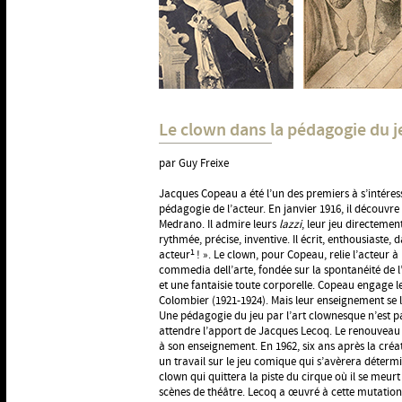
Le clown dans la pédagogie du je
par Guy Freixe
Jacques Copeau a été l’un des premiers à s’intéres
pédagogie de l’acteur. En janvier 1916, il découvre
Medrano. Il admire leurs
lazzi
, leur jeu directement
rythmée, précise, inventive. Il écrit, enthousiaste, d
1
acteur
! ». Le clown, pour Copeau, relie l’acteur à l
commedia dell’arte, fondée sur la spontanéité de l’
et une fantaisie toute corporelle. Copeau engage le
Colombier (1921-1924). Mais leur enseignement se l
Une pédagogie du jeu par l’art clownesque n’est pa
attendre l’apport de Jacques Lecoq. Le renouveau
à son enseignement. En 1962, six ans après la créa
un travail sur le jeu comique qui s’avèrera déter
clown qui quittera la piste du cirque où il se meurt
scènes de théâtre. Lecoq a œuvré à cette mutation