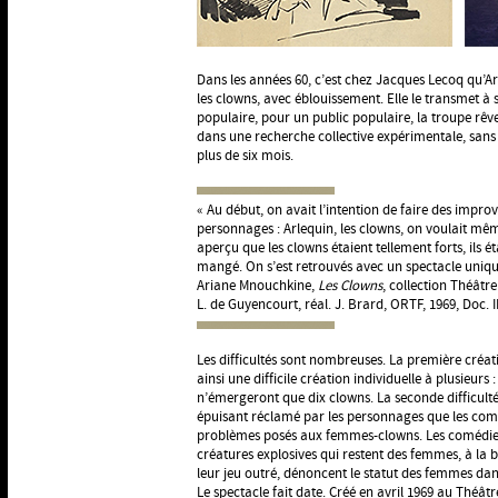
Dans les années 60, c’est chez Jacques Lecoq qu’A
les clowns, avec éblouissement. Elle le transmet à 
populaire, pour un public populaire, la troupe rê
dans une recherche collective expérimentale, sans t
plus de six mois.
« Au début, on avait l’intention de faire des impro
personnages : Arlequin, les clowns, on voulait mê
aperçu que les clowns étaient tellement forts, ils ét
mangé. On s’est retrouvés avec un spectacle uniq
Ariane Mnouchkine,
Les Clowns
, collection Théâtr
L. de Guyencourt, réal. J. Brard, ORTF, 1969, Doc. 
Les difficultés sont nombreuses. La première créati
ainsi une difficile création individuelle à plusieurs 
n’émergeront que dix clowns. La seconde difficul
épuisant réclamé par les personnages que les comé
problèmes posés aux femmes-clowns. Les comédie
créatures explosives qui restent des femmes, à la b
leur jeu outré, dénoncent le statut des femmes da
Le spectacle fait date. Créé en avril 1969 au Théâtre