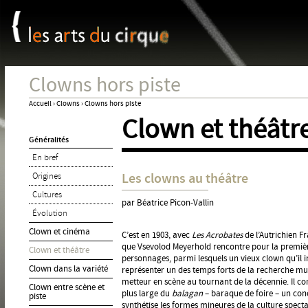
Panneau de gestion des cookies
Jum
Clowns hors piste
Accueil
›
Clowns
›
Clowns hors piste
Clown et théâtr
Vous
Généralités
êtes
En bref
ici
Les clowns au théâtre
Origines
Cultures
par Béatrice Picon-Vallin
Évolution
Clown et cinéma
C’est en 1903, avec
Les Acrobates
de l’Autrichien F
que Vsevolod Meyerhold rencontre pour la première
Clown et théâtre
personnages, parmi lesquels un vieux clown qu’il i
Clown dans la variété
représenter un des temps forts de la recherche mul
metteur en scène au tournant de la décennie. Il co
Clown entre scène et
plus large du
balagan
– baraque de foire – un conc
piste
synthétise les formes mineures de la culture spec