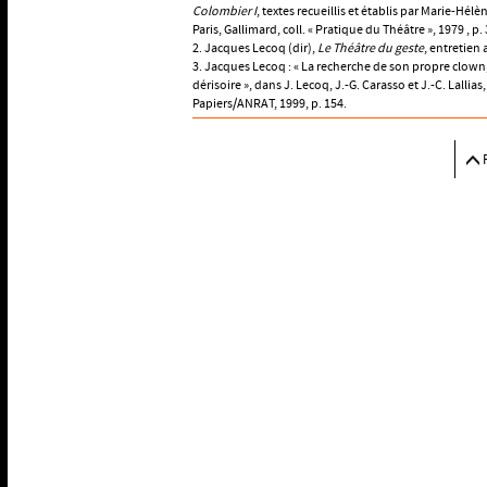
Colombier I
, textes recueillis et établis par Marie-Hél
Paris, Gallimard, coll. « Pratique du Théâtre », 1979 , p.
2. Jacques Lecoq (dir),
Le Théâtre du geste
, entretien 
3. Jacques Lecoq : « La recherche de son propre clown
dérisoire », dans J. Lecoq, J.-G. Carasso et J.-C. Lallias
Papiers/ANRAT, 1999, p. 154.