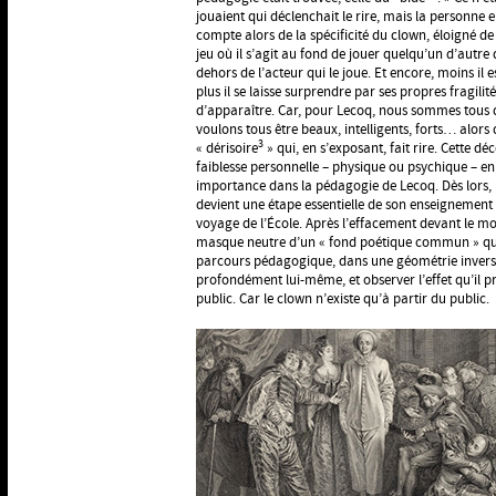
jouaient qui déclenchait le rire, mais la personne
compte alors de la spécificité du clown, éloigné de t
jeu où il s’agit au fond de jouer quelqu’un d’autre q
dehors de l’acteur qui le joue. Et encore, moins il e
plus il se laisse surprendre par ses propres fragili
d’apparaître. Car, pour Lecoq, nous sommes tous d
voulons tous être beaux, intelligents, forts… alor
3
« dérisoire
» qui, en s’exposant, fait rire. Cette d
faiblesse personnelle – physique ou psychique – en 
importance dans la pédagogie de Lecoq. Dès lors, 
devient une étape essentielle de son enseignement 
voyage de l’École. Après l’effacement devant le mo
masque neutre d’un « fond poétique commun » qui ra
parcours pédagogique, dans une géométrie inversée
profondément lui-même, et observer l’effet qu’il pr
public. Car le clown n’existe qu’à partir du public.