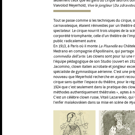
seulement ceux que les gens du cirque sauront don
Vsevolod Meyerhold,
Vive le jongleur
(
Da zdravstvu
Tout se passe comme si les techniques du cirque, où 
carnavalesque, étaient réinvesties par un théâtre
spectateur. Le cirque nourrit trois utopies de la sc
corporéité triomphante, celle d’un théâtre de l’imp
public radicalement autre.
En 1913, à Paris où il monte
La Pisanelle
au Châtele
Medrano en compagnie d’Apollinaire, qui partage a
commedia dell’arte
. Les clowns sont pour lui une r
l’équipe pédagogique de son Studio (ouvert en 1
Jacomino, clown italien acrobate et jongleur exce
spécialiste de gymnastique aérienne. C’est une pr
nouveau que Meyerhold recherche en ayant recours à
cirque sans quitter l’espace du théâtre, pour le 
1924 que c’est seulement dans la pratique des clo
méthodes authentiquement théâtrales », aptes à no
C’est un célèbre clown russe, Vitali Lazarenko, qui 
l’enfer maïakovskien dans sa mise en scène de
Mys