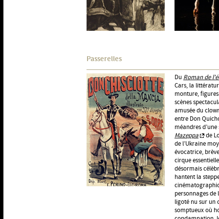
Passerelles
Du
Roman de l'é
Cars, la littérat
monture, figures
scènes spectacul
amusée du clown e
entre Don Quicho
méandres d’une so
Mazeppa
de Lo
de l’Ukraine moy
évocatrice, brève
cirque essentiell
désormais célèbre
hantent la steppe
cinématographiq
personnages de l’
ligoté nu sur un 
somptueux où hom
condamnation, le