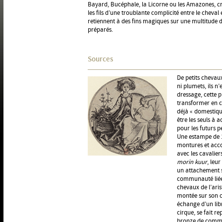
Bayard, Bucéphale, la Licorne ou les Amazones, cré
les fils d’une troublante complicité entre le cheval 
retiennent à des fins magiques sur une multitude
préparés.
Sources
De petits chevaux
ni plumets, ils n
dressage, cette p
transformer en c
déjà « domestiqu
être les seuls à
pour les futurs p
Une estampe de 1
montures et acco
avec les cavalier
morin kuur
, leu
un attachement s
communauté liée 
chevaux de l’aris
montée sur son c
échange d’un lib
cirque, se fait r
bronze de comman