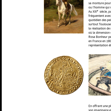
sa monture pour l
ou l’homme qui
e
Au XIX
siècle, p
fréquentent avec 
quotidien des pei
surtout Toulouse-
la réalisation de
où la dimension c
Rosa Bonheur pein
en France en 1905
représentation é
En offrant une p
son imaginaire e