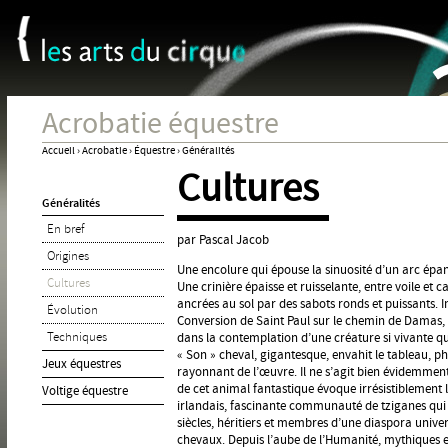
Panneau de gestion des cookies
Jum
Acrobatie équestre
Accueil
›
Acrobatie
›
Équestre
›
Généralités
Cultures
Vous
Généralités
êtes
En bref
ici
par Pascal Jacob
Origines
Une encolure qui épouse la sinuosité d’un arc épa
Cultures
Une crinière épaisse et ruisselante, entre voile et c
ancrées au sol par des sabots ronds et puissants.
Évolution
Conversion de Saint Paul sur le chemin de Damas, i
Techniques
dans la contemplation d’une créature si vivante qu’
« Son » cheval, gigantesque, envahit le tableau, ph
Jeux équestres
rayonnant de l’œuvre. Il ne s’agit bien évidemment
de cet animal fantastique évoque irrésistiblement 
Voltige équestre
irlandais, fascinante communauté de tziganes qui ha
siècles, héritiers et membres d’une diaspora unive
chevaux. Depuis l’aube de l’Humanité, mythiques et