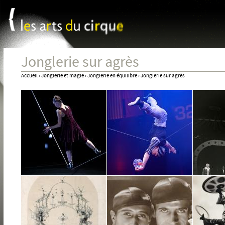
Panneau de gestion des cookies
Jum
Jonglerie sur agrès
Accueil
›
Jonglerie et magie
›
Jonglerie en équilibre
›
Jonglerie sur agrès
Vous
êtes
ici