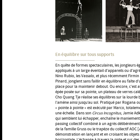
En équilibre sur tous supports
En quête de formes spectaculaires, les jongleurs 
appliqués à un large éventail d’appareils ou d’agrès.
Nino Rubio, les Vassalo, et plus récemment Firmi
Pinard, jonglent sans faillir en équilibre au faîte d’
place pour la maintenir debout. Ou encore, c’est 
épée posée sur sa pointe, un plateau de verres cal
Cho Quang Tje réalise ses équilibres sur la lourde
l’amène ainsi jusqu‘au sol. Pratiqué par Rogana ou
« pointe à pointe » est exécuté par Marco, totalem
une échelle. Dans son
Circus Incognitus
, Jamie Adk
qui semblent lui échapper, enchaîne le maniement d’
passing collectif combiné à un agrès délibéréme
de la famille Gruss ou le trapèze du collectif AOC [
démonstration en lançant et en croisant les objets 
horizontale. L’échange à travers la piste et sur des