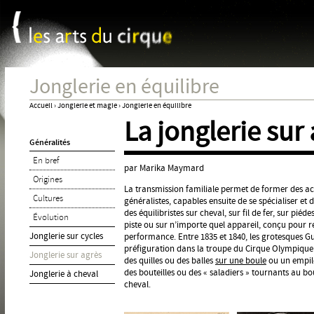
Panneau de gestion des cookies
Jum
Jonglerie en équilibre
Accueil
›
Jonglerie et magie
›
Jonglerie en équilibre
La jonglerie sur
Vous
Généralités
êtes
En bref
ici
par Marika Maymard
Origines
La transmission familiale permet de former des ac
Cultures
généralistes, capables ensuite de se spécialiser et 
des équilibristes sur cheval, sur fil de fer, sur piéd
Évolution
piste ou sur n’importe quel appareil, conçu pour 
Jonglerie sur cycles
performance. Entre 1835 et 1840, les grotesques G
préfiguration dans la troupe du Cirque Olympique 
Jonglerie sur agrès
des quilles ou des balles
sur une boule
ou un empil
des bouteilles ou des « saladiers » tournants au bo
Jonglerie à cheval
cheval.