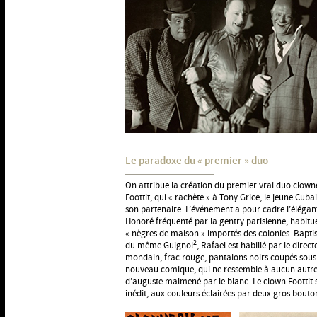
Le paradoxe du « premier » duo
On attribue la création du premier vrai duo clown
Foottit, qui « rachète » à Tony Grice, le jeune Cub
son partenaire. L’événement a pour cadre l’élégan
Honoré fréquenté par la gentry parisienne, habitu
« nègres de maison » importés des colonies. Bapti
2
du même Guignol
, Rafael est habillé par le dire
mondain, frac rouge, pantalons noirs coupés sous le
nouveau comique, qui ne ressemble à aucun autre 
d’auguste malmené par le blanc. Le clown Foottit
inédit, aux couleurs éclairées par deux gros bouton