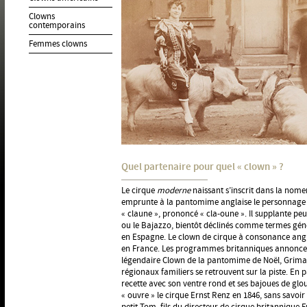
Clowns
contemporains
Femmes clowns
Quel partenaire pour quel « clown » ?
Le cirque
moderne
naissant s’inscrit dans la nome
emprunte à la pantomime anglaise le personnag
« claune », prononcé « cla-oune ». Il supplante pe
ou le Bajazzo, bientôt déclinés comme termes gén
en Espagne. Le clown de cirque à consonance angl
en France. Les programmes britanniques annoncen
légendaire Clown de la pantomime de Noël, Grimald
régionaux familiers se retrouvent sur la piste. En p
recette avec son ventre rond et ses bajoues de glou
« ouvre » le cirque Ernst Renz en 1846, sans savoir 