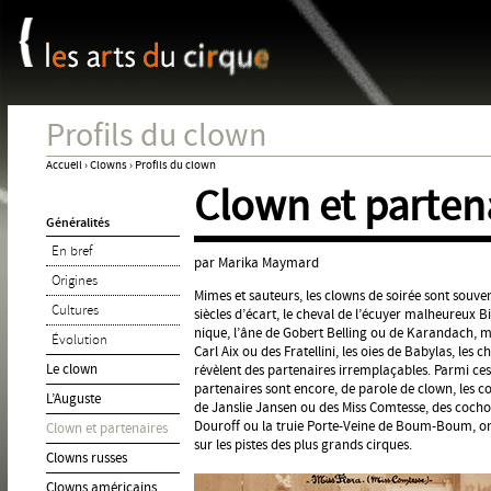
Panneau de gestion des cookies
Jum
Profils du clown
Accueil
›
Clowns
›
Profils du clown
Clown et parten
Vous
Généralités
êtes
En bref
ici
par Marika Maymard
Origines
Mimes et sauteurs, les clowns de soirée sont sou
Cultures
siècles d’écart, le cheval de l’écuyer malheureux Bi
nique, l’âne de Gobert Belling ou de Karandach, ma
Évolution
Carl Aix ou des Fratellini, les oies de Babylas, le
Le clown
révèlent des partenaires irremplaçables. Parmi ces p
partenaires sont encore, de parole de clown, les c
L’Auguste
de Janslie Jansen ou des Miss Comtesse, des cocho
Douroff ou la truie Porte-Veine de Boum-Boum, on
Clown et partenaires
sur les pistes des plus grands cirques.
Clowns russes
Clowns américains