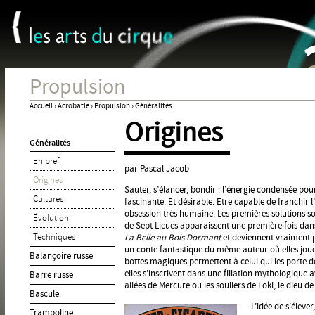
Panneau de gestion des cookies
Jum
Propulsion
Accueil
›
Acrobatie
›
Propulsion
›
Généralités
Origines
Vous
Généralités
êtes
En bref
ici
par Pascal Jacob
Origines
Sauter, s’élancer, bondir : l’énergie condensée pou
Cultures
fascinante. Et désirable. Etre capable de franchir l
obsession très humaine. Les premières solutions so
Évolution
de Sept Lieues apparaissent une première fois dans
Techniques
La Belle au Bois Dormant
et deviennent vraiment p
un conte fantastique du même auteur où elles joue
Balançoire russe
bottes magiques permettent à celui qui les porte d
elles s’inscrivent dans une filiation mythologique a
Barre russe
ailées de Mercure ou les souliers de Loki, le dieu d
Bascule
L’idée de s’élev
Trampoline