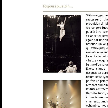
Toujours plus loin…
S’élancer, gagner
sauter sur un ch
propulsion simple
Archangelo Tucc
publiés à Paris en
s’élancer et de 
égale par une di
batoude, un long 
qui s’étire jusqu
élan et de s’élan
Le saut à la bato
« battre » et qui
battue d'où le jo
Elle constitue u
desquels les acro
récompense symbo
parfois un pelot
rempart humain p
les fusils entrec
Baptiste Auriol, v
immortalisés par 
chameaux tandis 
éphémère, mouvan