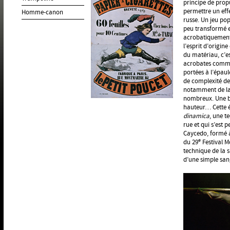
principe de propu
permettre un effe
Homme-canon
russe. Un jeu pop
peu transformé e
acrobatiquement 
l’esprit d’origin
du matériau, c’es
acrobates comme 
portées à l’épau
de complexité des 
notamment de la f
nombreux. Une ba
hauteur… Cette é
dinamica
, une t
rue et qui s’est
Caycedo, formé à
e
du 29
Festival M
technique de la 
d’une simple san