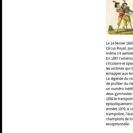
Le 14 février 184
Circus Royal, pou
même s’il semble
En 1887 l’améric
circulaire et opa
les victimes qui 
échapper aux ém
La légende du cir
de profiter du re
un numéro inédit 
deux gymnastes eu
1936 le trampoli
épisodiquement d
années 1970, a 
trampoline, l’évo
champions de tr
exceptionnelle.