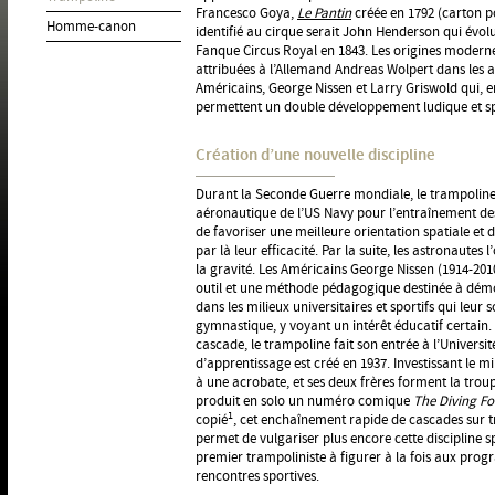
Francesco Goya,
Le Pantin
créée en 1792 (carton po
Homme-canon
identifié au cirque serait John Henderson qui évolu
Fanque Circus Royal en 1843. Les origines moderne
attribuées à l’Allemand Andreas Wolpert dans les 
Américains, George Nissen et Larry Griswold qui, e
permettent un double développement ludique et sp
Création d’une nouvelle discipline
Durant la Seconde Guerre mondiale, le trampoline 
aéronautique de l’US Navy pour l’entraînement des 
de favoriser une meilleure orientation spatiale et 
par là leur efficacité. Par la suite, les astronautes l
la gravité. Les Américains George Nissen (1914-201
outil et une méthode pédagogique destinée à démoc
dans les milieux universitaires et sportifs qui leur s
gymnastique, y voyant un intérêt éducatif certain. 
cascade, le trampoline fait son entrée à l’Universi
d’apprentissage est créé en 1937. Investissant le m
à une acrobate, et ses deux frères forment la trou
produit en solo un numéro comique
The Diving Fo
1
copié
, cet enchaînement rapide de cascades sur t
permet de vulgariser plus encore cette discipline s
premier trampoliniste à figurer à la fois aux prog
rencontres sportives.