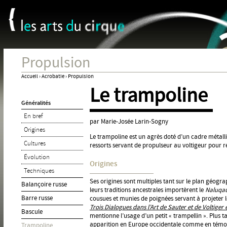
Panneau de gestion des cookies
Jum
Propulsion
Accueil
›
Acrobatie
›
Propulsion
Le trampoline
Vous
Généralités
êtes
En bref
ici
par Marie-Josée Larin-Sogny
Origines
Le trampoline est un agrès doté d’un cadre métalli
Cultures
ressorts servant de propulseur au voltigeur pour ré
Évolution
Origines
Techniques
Ses origines sont multiples tant sur le plan géogra
Balançoire russe
leurs traditions ancestrales importèrent le
Naluqa
Barre russe
cousues et munies de poignées servant à projeter 
Trois Dialogues dans l’Art de Sauter et de Voltiger e
Bascule
mentionne l’usage d’un petit « trampellin ». Plus ta
apparition en Europe occidentale comme en témoign
Trampoline