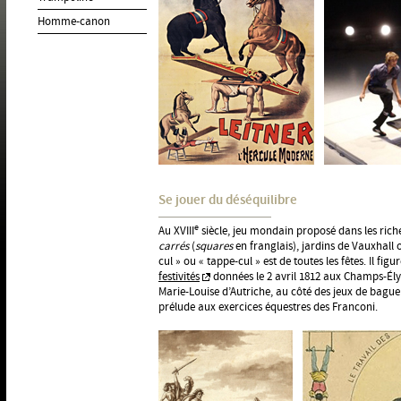
Homme-canon
Se jouer du déséquilibre
e
Au XVIII
siècle, jeu mondain proposé dans les riches
carrés
(
squares
en franglais), jardins de Vauxhall
cul » ou « tappe-cul » est de toutes les fêtes. Il figu
festivités
données le 2 avril 1812 aux Champs-Ély
Marie-Louise d’Autriche, au côté des jeux de bague
prélude aux exercices équestres des Franconi.