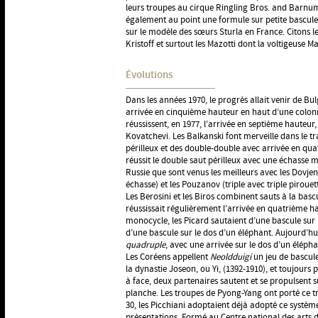
leurs troupes au cirque Ringling Bros. and Barnum
également au point une formule sur petite bascule 
sur le modèle des sœurs Sturla en France. Citons le
Kristoff et surtout les Mazotti dont la voltigeuse Ma
Évolutions
Dans les années 1970, le progrès allait venir de Bul
arrivée en cinquième hauteur en haut d’une colonn
réussissent, en 1977, l’arrivée en septième hauteur,
Kovatchevi. Les Balkanski font merveille dans le tr
périlleux et des double-double avec arrivée en qu
réussit le double saut périlleux avec une échasse 
Russie que sont venus les meilleurs avec les Dovjen
échasse) et les Pouzanov (triple avec triple pirouett
Les Berosini et les Biros combinent sauts à la bascu
réussissait régulièrement l’arrivée en quatrième h
monocycle, les Picard sautaient d’une bascule sur 
d’une bascule sur le dos d’un éléphant. Aujourd’hui
quadruple
, avec une arrivée sur le dos d’un élépha
Les Coréens appellent
Neoldduigi
un jeu de bascule
la dynastie Joseon, ou Yi, (1392-1910), et toujours p
à face, deux partenaires sautent et se propulsent
planche. Les troupes de Pyong-Yang ont porté ce tra
30, les Picchiani adoptaient déjà adopté ce systè
présentations. Formé au Centre national des arts du