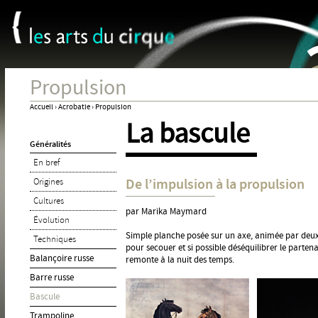
Panneau de gestion des cookies
Jum
Propulsion
Accueil
›
Acrobatie
›
Propulsion
La bascule
Vous
Généralités
êtes
En bref
ici
De l’impulsion à la propulsion
Origines
Cultures
par Marika Maymard
Évolution
Simple planche posée sur un axe, animée par deux
Techniques
pour secouer et si possible déséquilibrer le parten
Balançoire russe
remonte à la nuit des temps.
Barre russe
Bascule
Trampoline