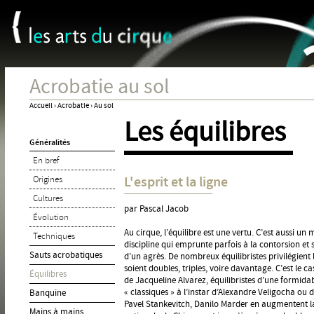
Panneau de gestion des cookies
Jum
Acrobatie au sol
Accueil
›
Acrobatie
›
Au sol
Les équilibres
Vous
Généralités
êtes
En bref
ici
L'esprit et la ligne
Origines
Cultures
par Pascal Jacob
Évolution
Au cirque, l’équilibre est une vertu. C’est aussi un
Techniques
discipline qui emprunte parfois à la contorsion et 
Sauts acrobatiques
d’un agrès. De nombreux équilibristes privilégient l
soient doubles, triples, voire davantage. C’est le 
Équilibres
de Jacqueline Alvarez, équilibristes d’une formida
« classiques » à l’instar d’Alexandre Veligocha o
Banquine
Pavel Stankevitch, Danilo Marder en augmentent la
Mains à mains