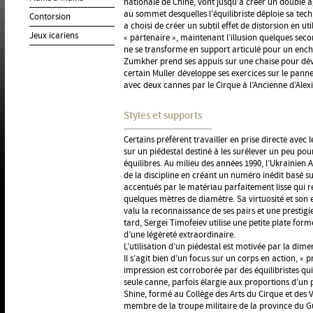
nationale de Chine, vont jusqu’à créer un double 
au sommet desquelles l’équilibriste déploie sa te
Contorsion
a choisi de créer un subtil effet de distorsion en
Jeux icariens
« partenaire », maintenant l’illusion quelques sec
ne se transforme en support articulé pour un ench
Zumkher prend ses appuis sur une chaise pour déve
certain Muller développe ses exercices sur le pann
avec deux cannes par le Cirque à l’Ancienne d’Alex
Styles et supports
Certains préfèrent travailler en prise directe avec 
sur un piédestal destiné à les surélever un peu pou
équilibres. Au milieu des années 1990, l’Ukrainien 
de la discipline en créant un numéro inédit basé s
accentués par le matériau parfaitement lisse qui r
quelques mètres de diamètre. Sa virtuosité et son 
valu la reconnaissance de ses pairs et une prestig
tard, Sergei Timofeiev utilise une petite plate fo
d’une légèreté extraordinaire.
L’utilisation d’un piédestal est motivée par la dime
Il s’agit bien d’un focus sur un corps en action, « p
impression est corroborée par des équilibristes qui 
seule canne, parfois élargie aux proportions d’un 
Shine, formé au Collège des Arts du Cirque et des V
membre de la troupe militaire de la province du G