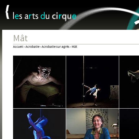
Panneau de gestion des cookies
Jum
Mât
Accueil
›
Acrobatie
›
Acrobatie sur agrès
›
Mât
Vous
êtes
ici