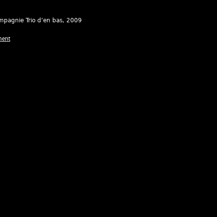
mpagnie Trio d’en bas
, 2009
ment