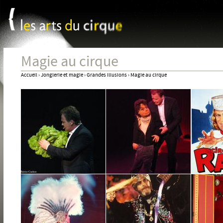
Panneau de gestion des cookies
Jum
Magie au cirque
Accueil
›
Jonglerie et magie
›
Grandes illusions
›
Magie au cirque
Vous
êtes
ici