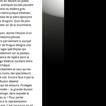
ein air devant un public
s scéniques locales peuvent
nerie du théâtre grec
tre hémicyclique athénien,
roïne de la pièce éponyme
ux dragons. Quoi de plus
ein air de la machinerie
uan, donne l’illusion d’un
s métamorphoses
ns parviennent à usurper
noir de Prague désigne une
rages spécifiques qui
iblement sur le plateau.
bsence de repère dans la
e théâtral oscillant entre
 tchèque.
résentent et ceux qui les
ns connu des spectateurs)
à voir. Encore faut-il que la
illusion dépend
qui les entoure. Protégée
nelle –, la grande illusion
image, dans laquelle le
pas vu ! Pour parler
ées à la représentation
mage. C’est pourquoi on ne