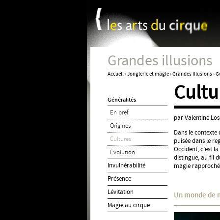
Panneau de gestion des cookies
Grandes illusions
Accueil
›
Jonglerie et magie
›
Grandes illusions
›
G
Cultu
Vous
Généralités
êtes
En bref
ici
par Valentine Lo
Origines
Dans le contexte d
Cultures
puisée dans le re
Occident, c’est 
Évolution
distingue, au fil 
Invulnérabilité
magie rapproch
Présence
Lévitation
Un monde de 
Magie au cirque