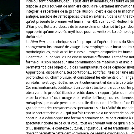
Inde où sont présentés, depuis plusieurs millénaires, des tours en pl
disposé le plus souvent de manière circulaire. Certaines innovation
intégrer le répertoire de la grande illusion : c’est le cas de la machi
antique, ancêtre de l’effet spécial. C’est en extérieur, dans un théâ
qu’est présenté le premier vol humain en 431 avant J.-C. Médée, hé
d’Euripide, flotte au-dessus de la scène dans un chariot tiré par de
approprié qu’une envolée mythique pour ce véritable baptême de pl
théâtrale !
Le
Bian lian
, une technique secrète propre à l’opéra chinois du Sich
changement instantané de visage. Il est employé pour incarner le
mythologiques, mais aussi les ruses au moyen desquelles les humai
l’identité d’un individu d’une classe sociale différente. Le théâtre 
forme d’illusion basée sur une combinaison de matériaux et d’éclai
permettent à des objets ou à des manipulateurs de se déplacer invis
Apparitions, disparitions, téléportations... sont facilitées par une a
profondeur du champ visuel, et constituent les éléments d’un langag
surréalisme et psychédélisme, particulièrement vif dans la capitale
Ces enchantements établissent un contrat tacite entre ceux qui les p
observent : le procédé illusoire réside dans le rapport (plus ou moi
entre la virtualité du trucage et la réalité de l’image qui est donnée 
métaphysique locale permette une telle distinction. L’efficacité de l’
grandement des croyances des spectateurs sur la réalité du monde 
par le secret technique – qui parfois ressemble à un secret de polichi
contribue à développer une forme d’adhésion toute particulière à l’
spectateur doute de ce qu’il voit... tout en croyant voir ce qu’il n’a 
d’illusionnisme, le contexte culturel, linguistique, et les traditions li
doivent permettre cette demi-croyance, ce régime d’adhésion à l’i