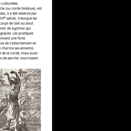
 culturelles.
lûte (ou corde hindoue), est
as, il a été observé par
e
XVI
siècle). Il évoque les
 corps de Sati au bout
uvoir de
laghimā
qui
ogiques. Les pratiques
donnent une forte
ue de l’attachement en
ui charme ses ennemis.
 de la corde, mais aussi
os de perche, nourrissent