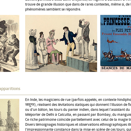
trouve de grande illusion que dans de rares contextes, même si, de l
phénomènes semblent se répondre.
 apparitions
En Inde, les magiciens de rue (parfois appelés, en contexte hindip
जादूगर), réalisent des lévitations statiques qui donnent l’illusion de 
ou d’un bâton, les tours du panier indien, dans lequel l’assistant d
téléporter de Delhi à Calcutta, en passant par Bombay, du manguier
Ce riche patrimoine coïncide partiellement avec celui de la magie tr
Divers témoignages historiques et observations ethnographiques illu
l’impressionnante constance dans la mise en scène de ces tours, qu