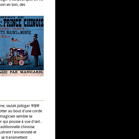
oin en loin, des
hone, saḍak jādūgar सड़क
flotter au bout d’une corde
u magicien semble se
 qui pousse à vue d’œil...
aditionnelle chinoise.
strent l’ancienneté et
i se transmettent