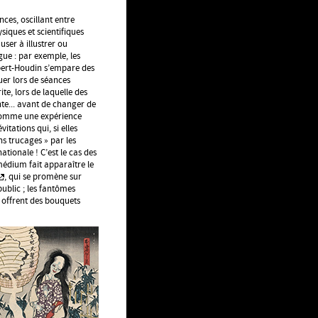
es, oscillant entre
iques et scientifiques
user à illustrer ou
ue : par exemple, les
bert-Houdin s’empare des
uer lors de séances
ite, lors de laquelle des
te... avant de changer de
é comme une expérience
itations qui, si elles
ns trucages » par les
ionale ! C’est le cas des
médium fait apparaître le
, qui se promène sur
public ; les fantômes
 offrent des bouquets