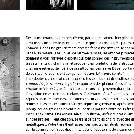
Des rituels chamaniques acquièrent, par leur caractère inexplicable
C’est le cas de la tente tremblante, telle que l’ont pratiquée, par ex
Canada. Dans une grande tente dressée face à l’assistance, le cham
liens à un poteau. Par un jeu de rétro-éclairage, les ombres projetées
donnent à voir l’arrivée d’esprits qui font sonner des instruments 
les vêtements du chamane, et secouent les fondations de la structur
chamane est ensuite libéré de ses attaches. Les Frères Davenport av
de ce rituel lorsqu’ils ont conçu leur illusion L’Armoire spirite ?
Les adeptes ou les pratiquants des cultes vaudous, et des cultes af
candomblé
, la
santería
, le
palo
, rapportent des phénomènes d’invu
résistance à la brûlure, à des états de transe qui peuvent durer jus
l’ingestion de verre ou de cadavres d’animaux... Aux Philippines, ce
réputés pour réaliser des opérations chirurgicales à mains nues, san
douleur. Lors de ces rituels thérapeutiques, le guérisseur, après avo
plonge ses doigts dans le ventre du patient pour en extraire un frag
Dans le fakirisme, une ascèse liée au Soufisme, les fakirs pratiquen
sur des braises), l’énucléation, se transpercent les chairs avec des gl
métalliques... Volontiers théâtralisés, ces spectacles rituels représe
soi, la communion avec dieu, l’intercession des saints de l’Islam o