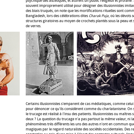
psychique des ascétiques, et attirent un public religieux et profane. S
souvent improprement utilisé pour désigner des illusionnistes imit
des biais truqués, on note que les mortifications rituelles sont co
Bangladesh, lors des célébrations dites
Charak Puja
, où les dévots 
structures giratoires au moyen de crochets plantés sous la peau et s
de verres.
Certains illusionnistes s’emparent de cas médiatiques, comme celui 
pour dénoncer ce qu’ils considèrent comme du charlatanisme. On so
le trucage est réalisé à l’insu des patients. Illusionnistes ou maîtres 
deux ? La question du trucage n’a pas partout la même valeur, ni la
phénomènes très différents les uns des autres n’ont en commun qu
magiques par le regard naturaliste des sociétés occidentales. Des 