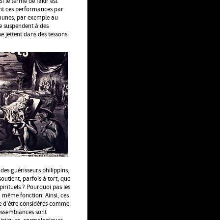
i le terme de fakir est
ant ces performances par
mmunes, par exemple au
se suspendent à des
e jettent dans des tessons
des guérisseurs philippins,
utient, parfois à tort, que
spirituels ? Pourquoi pas les
 même fonction. Ainsi, ces
e d’être considérés comme
ressemblances sont