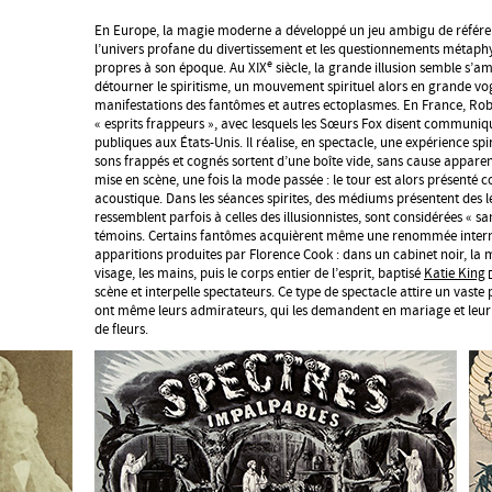
En Europe, la magie moderne a développé un jeu ambigu de référenc
l’univers profane du divertissement et les questionnements métaphys
e
propres à son époque. Au XIX
siècle, la grande illusion semble s’am
détourner le spiritisme, un mouvement spirituel alors en grande vog
manifestations des fantômes et autres ectoplasmes. En France, Ro
« esprits frappeurs », avec lesquels les Sœurs Fox disent communiq
publiques aux États-Unis. Il réalise, en spectacle, une expérience spir
sons frappés et cognés sortent d’une boîte vide, sans cause apparen
mise en scène, une fois la mode passée : le tour est alors présent
acoustique. Dans les séances spirites, des médiums présentent des lév
ressemblent parfois à celles des illusionnistes, sont considérées « sa
témoins. Certains fantômes acquièrent même une renommée internat
apparitions produites par Florence Cook : dans un cabinet noir, la 
visage, les mains, puis le corps entier de l’esprit, baptisé
Katie King
scène et interpelle spectateurs. Ce type de spectacle attire un vaste 
ont même leurs admirateurs, qui les demandent en mariage et leur
de fleurs.