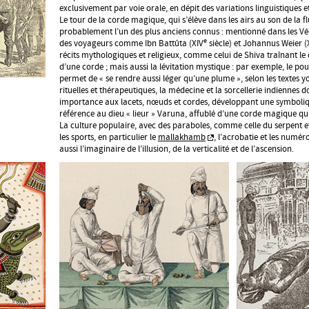
exclusivement par voie orale, en dépit des variations linguistiques et
Le tour de la corde magique, qui s’élève dans les airs au son de la f
probablement l’un des plus anciens connus : mentionné dans les Véd
e
des voyageurs comme Ibn Battûta (XIV
siècle) et Johannus Weier (
récits mythologiques et religieux, comme celui de Shiva traînant le
d’une corde ; mais aussi la lévitation mystique : par exemple, le po
permet de « se rendre aussi léger qu’une plume », selon les textes y
rituelles et thérapeutiques, la médecine et la sorcellerie indiennes 
importance aux lacets, nœuds et cordes, développant une symboliq
référence au dieu « lieur » Varuna, affublé d’une corde magique q
La culture populaire, avec des paraboles, comme celle du serpent et
les sports, en particulier le
mallakhamb
, l’acrobatie et les numér
aussi l’imaginaire de l’illusion, de la verticalité et de l’ascension.