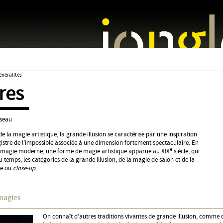
Jump to navigation
énéralités
res
sseau
e la magie artistique, la grande illusion se caractérise par une inspiration
gistre de l’impossible associée à une dimension fortement spectaculaire. En
e
la magie moderne, une forme de magie artistique apparue au XIX
siècle, qui
du temps, les catégories de la grande illusion, de la magie de salon et de la
ée ou
close-up
.
magies
On connaît d’autres traditions vivantes de grande illusion, comme c