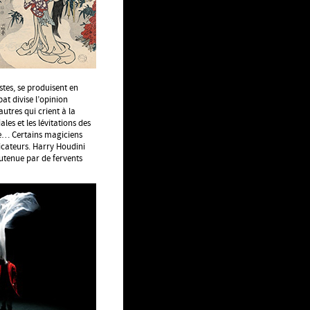
istes, se produisent en
at divise l’opinion
autres qui crient à la
les et les lévitations des
me… Certains magiciens
icateurs. Harry Houdini
utenue par de fervents