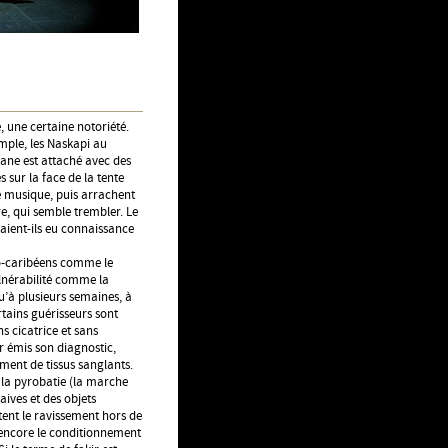
, une certaine notoriété.
emple, les Naskapi au
ane est attaché avec des
 sur la face de la tente
de musique, puis arrachent
e, qui semble trembler. Le
aient-ils eu connaissance
ro-caribéens comme le
lnérabilité comme la
qu’à plusieurs semaines, à
rtains guérisseurs sont
s cicatrice et sans
ir émis son diagnostic,
ment de tissus sanglants.
t la pyrobatie (la marche
aives et des objets
ntent le ravissement hors de
u encore le conditionnement