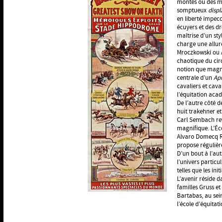
montés ou des ma
somptueux
displ
en liberté impecc
écuyers et des dr
maîtrise d’un sty
charge une allur
Mroczkowski ou A
chaotique du cir
notion que magni
centrale d’un
Apr
cavaliers et cava
l’équitation aca
De l’autre côté d
huit trakehner e
Carl Sembach rev
magnifique. L’Éco
Alvaro Domecq Ro
propose régulièr
D’un bout à l’aut
l’univers particu
telles que les in
L’avenir réside 
familles Gruss et
Bartabas, au sei
l’école d’équitat