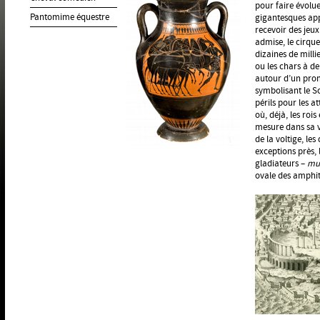
pour faire évolue
Pantomime équestre
gigantesques app
recevoir des jeu
admise, le cirque
dizaines de milli
ou les chars à d
autour d’un prom
symbolisant le So
périls pour les a
où, déjà, les roi
mesure dans sa v
de la voltige, le
exceptions près,
gladiateurs –
mu
ovale des amphit