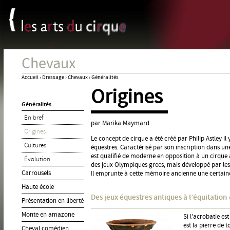
Panneau de gestion des cookies
Jum
Chevaux
Accueil
›
Dressage
›
Chevaux
›
Généralités
Origines
Vous
Généralités
êtes
En bref
ici
par Marika Maymard
Origines
Le concept de cirque a été créé par Philip Astley il 
Cultures
équestres. Caractérisé par son inscription dans un
est qualifié de moderne en opposition à un cirque 
Évolution
des jeux Olympiques grecs, mais développé par le
Carrousels
Il emprunte à cette mémoire ancienne une certain
Haute école
Des jeux équestres antiques à l’équitation 
Présentation en liberté
Monte en amazone
Si l’acrobatie es
est la pierre de 
Cheval comédien