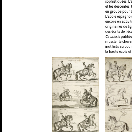
sophistiquées. L
et les descentes,
en groupe pour l
L’École espagnol
encore en activité
originaires de li
des écrits de l’
Cavalerie
publiée
muscler le cheva
inutilisés au cou
la haute école e