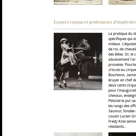
Écuyers royaux et professeure d’impératr
La pratique du d
spécifiques qui a
milieux. L’équita
de roi, de cheval
des élites. Or, l
abusivement l’art
prouesse. Pourta
d’école
au cirque
Bourbons. James 
écuyer en chef de
deux cents cirque
pour l’inaugurat
chevaux, enseigne
Petzold le pur-s
les rangs des off
Saumur, fondée à
cousin Lucien Gr
Fredy Knie senior
résistants...