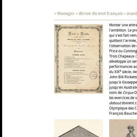
« Manager » dérive du mot français « man
Monter une entre
l’ambition. Le p
qui s’est fait re
quittant l’armée,
l’observation de 
Price ou Conning
Trois Chapeaux (
développe un sen
performances acr
e
du XIX
siècle, d
John Bill Rickett
jusqu’à Giuseppe
jusqu’en Australi
nom de
Cirque
Ol
les exercices de 
debout
doivent c
Olympique des Ch
François Bauche