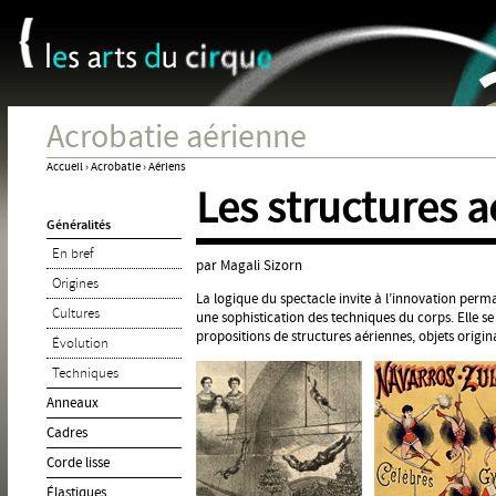
Panneau de gestion des cookies
Jum
Acrobatie aérienne
Accueil
›
Acrobatie
›
Aériens
Les structures 
Vous
Généralités
êtes
En bref
ici
par Magali Sizorn
Origines
La logique du spectacle invite à l’innovation perm
Cultures
une sophistication des techniques du corps. Elle s
propositions de structures aériennes, objets origi
Évolution
Techniques
Anneaux
Cadres
Corde lisse
Élastiques