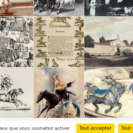
Tout accepter
Tout 
 ceux que vous souhaitez activer
UE
ACROBATIE
JONGLERIE ET MAGIE
CLOWNS
DR