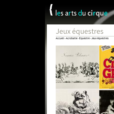
Panneau de gestion des cookies
Jeux équestres
Accueil
›
Acrobatie
›
Équestre
›
Jeux équestres
Vous
êtes
ici