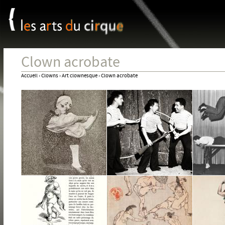
Panneau de gestion des cookies
Jum
Clown acrobate
Accueil
›
Clowns
›
Art clownesque
›
Clown acrobate
Vous
êtes
ici