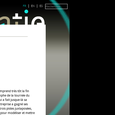
FR
EN
ES
mprend très tôt la fin
omphe de la tournée du
a fait jusque-là sa
ntreprise a gagné ses
rois pistes juxtaposées,
e pour modéliser et mettre