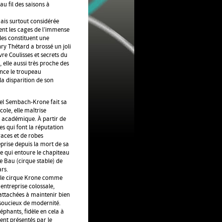
au fil des saisons à
ais surtout considérée
ent les cages de l’immense
les constituent une
ry Thétard a brossé un joli
vre Coulisses et secrets du
, elle aussi très proche des
nce le troupeau
la disparition de son
tel Sembach-Krone fait sa
ole, elle maîtrise
re académique. À partir de
es qui font la réputation
races et de robes
reprise depuis la mort de sa
e qui entoure le chapiteau
ne Bau (cirque stable) de
ars.
er le cirque Krone comme
 entreprise colossale,
 attachées à maintenir bien
 soucieux de modernité.
éphants, fidèle en cela à
ent présentés par le