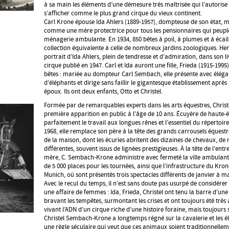
à sa main les éléments d’une démesure très maîtrisée qui l’autorise 
s’afficher comme le plus grand cirque du vieux continent.
Carl Krone épouse Ida Ahlers (1889-1957), dompteuse de son état, m
comme une mère protectrice pour tous les pensionnaires qui peupl
ménagerie ambulante. En 1934, 850 bêtes à poil, à plumes et à écail
collection équivalente à celle de nombreux jardins zoologiques. Hen
portrait d’Ida Ahlers, plein de tendresse et d’admiration, dans son li
cirque publié en 1947. Carl et Ida auront une fille, Frieda (1915-1995)
bêtes : mariée au dompteur Carl Sembach, elle présente avec éléga
d’éléphants et dirige sans faillir le gigantesque établissement après 
époux. Ils ont deux enfants, Otto et Christel.
Formée par de remarquables experts dans les arts équestres, Chris
première apparition en public à l’âge de 10 ans. Écuyère de haute-éc
parfaitement le travail aux longues rênes et l’essentiel du répertoi
1968, elle remplace son père à la tête des grands carrousels équestr
de la maison, dont les écuries abritent des dizaines de chevaux, de 
différentes, souvent issus de lignées prestigieuses. À la tête de l’ent
mère, C. Sembach-Krone administre avec fermeté la ville ambulant
de 5 000 places pour les tournées, ainsi que l’infrastructure du Kro
Munich, où sont présentés trois spectacles différents de janvier à m
Avec le recul du temps, il n’est sans doute pas usurpé de considér
une affaire de femmes : Ida, Frieda, Christel ont tenu la barre d’une
bravant les tempêtes, surmontant les crises et ont toujours été très
vivant l’ADN d’un cirque riche d’une histoire foraine, mais toujours
Christel Sembach-Krone a longtemps régné sur la cavalerie et les él
une règle séculaire qui veut que ces animaux soient traditionnellem