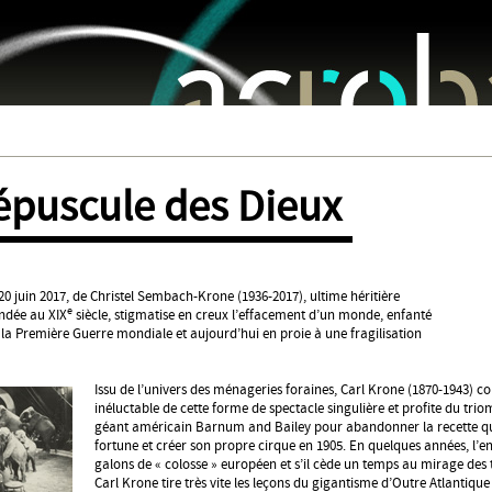
Jump to navigation
épuscule des Dieux
 20 juin 2017, de Christel Sembach-Krone (1936-2017), ultime héritière
e
ondée au XIX
siècle, stigmatise en creux l’effacement d’un monde, enfanté
 la Première Guerre mondiale et aujourd’hui en proie à une fragilisation
Issu de l’univers des ménageries foraines, Carl Krone (1870-1943) co
inéluctable de cette forme de spectacle singulière et profite du tri
géant américain Barnum and Bailey pour abandonner la recette qui 
fortune et créer son propre cirque en 1905. En quelques années, l’e
galons de « colosse » européen et s’il cède un temps au mirage des t
Carl Krone tire très vite les leçons du gigantisme d’Outre Atlantiqu