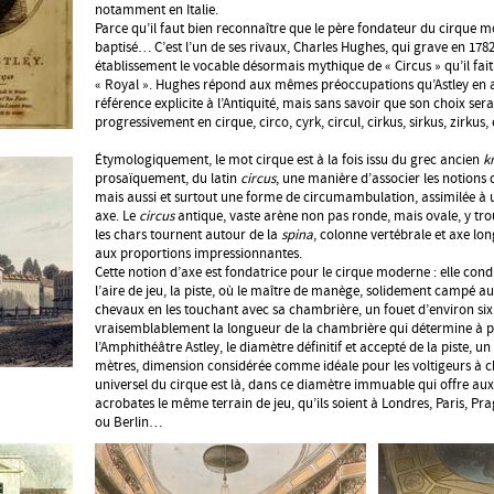
notamment en Italie.
Parce qu’il faut bien reconnaître que le père fondateur du cirque m
baptisé… C’est l’un de ses rivaux, Charles Hughes, qui grave en 178
établissement le vocable désormais mythique de « Circus » qu’il fait
« Royal ». Hughes répond aux mêmes préoccupations qu’Astley en a
référence explicite à l’Antiquité, mais sans savoir que son choix serai
progressivement en cirque, circo, cyrk, circul, cirkus, sirkus, zirkus, 
Étymologiquement, le mot cirque est à la fois issu du grec ancien
k
prosaïquement, du latin
circus
, une manière d’associer les notions d
mais aussi et surtout une forme de circumambulation, assimilée à u
axe. Le
circus
antique, vaste arène non pas ronde, mais ovale, y trouv
les chars tournent autour de la
spina
, colonne vertébrale et axe lon
aux proportions impressionnantes.
Cette notion d’axe est fondatrice pour le cirque moderne : elle cond
l’aire de jeu, la piste, où le maître de manège, solidement campé au 
chevaux en les touchant avec sa chambrière, un fouet d’environ six 
vraisemblablement la longueur de la chambrière qui détermine à p
l’Amphithéâtre Astley, le diamètre définitif et accepté de la piste, un
mètres, dimension considérée comme idéale pour les voltigeurs à c
universel du cirque est là, dans ce diamètre immuable qui offre a
acrobates le même terrain de jeu, qu’ils soient à Londres, Paris, P
ou Berlin…