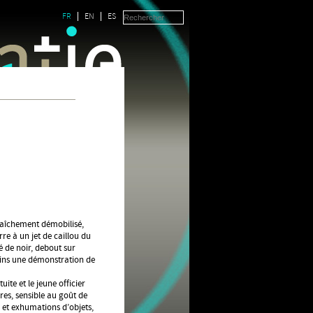
FR
EN
ES
fraîchement démobilisé,
rre à un jet de caillou du
é de noir, debout sur
rains une démonstration de
uite et le jeune officier
res, sensible au goût de
 et exhumations d’objets,