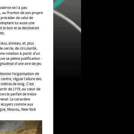
oderne ne l’a pas
2, au fronton de son propre
 précéder de celui de
doptant lui aussi une
t le bon et se déclinerait
etc.
rikos
, anneau, et, plus
e cercle, de circularité,
ne rotation à partir d’un
e sa pleine justification :
gitudinal d’une aire de jeu
itionne l’organisation de
centre, régule l’allure des
mètres de long. C’est
artir de 1779, au cœur de
 cercle parfait de treize
heval. Le caractère
ux écuyers comme aux
rague, Moscou, New York