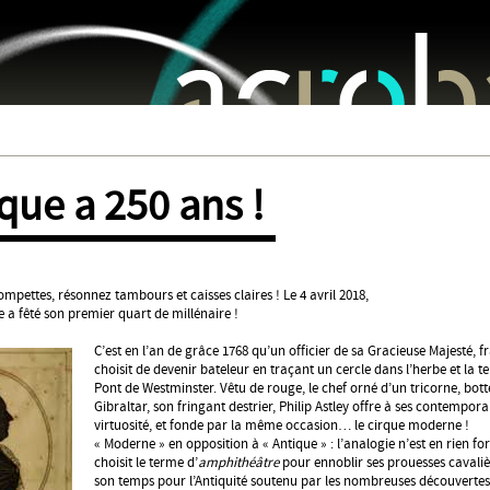
Jump to navigation
rque a 250 ans !
ompettes, résonnez tambours et caisses claires ! Le 4 avril 2018,
 a fêté son premier quart de millénaire !
C’est en l’an de grâce 1768 qu’un officier de sa Gracieuse Majesté, 
choisit de devenir bateleur en traçant un cercle dans l’herbe et la te
Pont de Westminster. Vêtu de rouge, le chef orné d’un tricorne, bott
Gibraltar, son fringant destrier, Philip Astley offre à ses contempo
virtuosité, et fonde par la même occasion… le cirque moderne !
« Moderne » en opposition à « Antique » : l’analogie n’est en rien fort
choisit le terme d’
amphithéâtre
pour ennoblir ses prouesses cavaliè
son temps pour l’Antiquité soutenu par les nombreuses découvertes