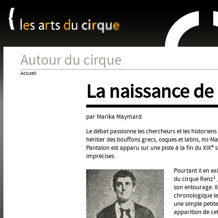
Panneau de gestion des cookies
Jum
Autour du cirque
Accueil
La naissance de
Vous
êtes
ici
par Marika Maymard
Le débat passionne les chercheurs et les historiens 
héritier des bouffons grecs, osques et latins, mi-M
e
Pantalon est apparu sur une piste à la fin du XIX
s
imprécises.
Pourtant il en ex
1
du cirque Renz
son entourage. I
chronologique les
une simple petite
apparition de ce