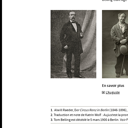
En savoir plus
L'Auguste
1.
Alwill Raeder, D
er Circus Renz in Berlin
(1846-1896), 
2.
Traduction et note de Katrin Wolf :
Aujust
est la pro
3.
Tom Belling est décédé le 5 mars 1900 à Berlin. Voir F