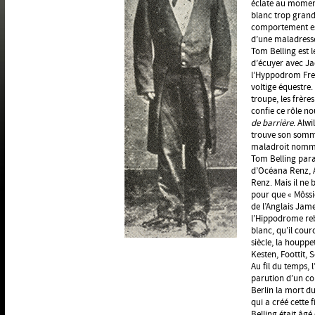
éclate au moment 
blanc trop grand
comportement est
d’une maladresse 
Tom Belling est l
d’écuyer avec Ja
l’Hyppodrom Fred 
voltige équestre.
troupe, les frère
confie ce rôle n
de barrière
. Alw
trouve son somme
maladroit nomm
Tom Belling para
d’Océana Renz, A
Renz. Mais il ne
pour que « Môssie
de l’Anglais Jam
l’Hippodrome reb
blanc, qu’il cou
siècle, la houpp
Kesten, Foottit, 
Au fil du temps, 
parution d’un co
Berlin la mort d
qui a créé cette
Belling était âgé