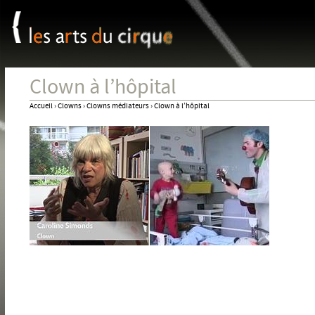
Panneau de gestion des cookies
Jum
Clown à l’hôpital
Accueil
›
Clowns
›
Clowns médiateurs
›
Clown à l’hôpital
Vous
êtes
ici