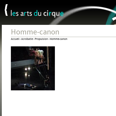
Panneau de gestion des cookies
Jum
Homme-canon
Accueil
›
Acrobatie
›
Propulsion
›
Homme-canon
Vous
êtes
ici