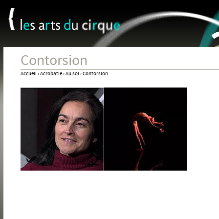
Panneau de gestion des cookies
Jum
Contorsion
Accueil
›
Acrobatie
›
Au sol
›
Contorsion
Vous
êtes
ici