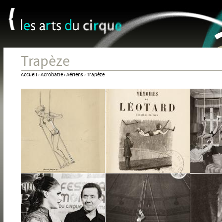
Panneau de gestion des cookies
Jum
Trapèze
Accueil
›
Acrobatie
›
Aériens
›
Trapèze
Vous
êtes
ici