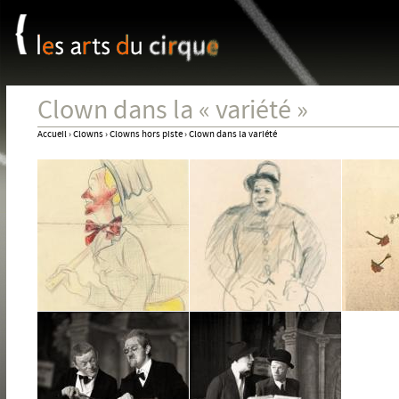
Panneau de gestion des cookies
Jum
Clown dans la « variété »
Accueil
›
Clowns
›
Clowns hors piste
›
Clown dans la variété
Vous
êtes
ici