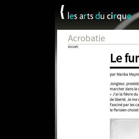
Panneau de gestion des cookies
Acrobatie
Accueil
Le f
Vous
êtes
ici
par Marika May
Jongleur, prestidi
marcher dans le ci
« J’ai la fièvre d
de liberté. Je me 
Fasciné par les c
le Parisien chois