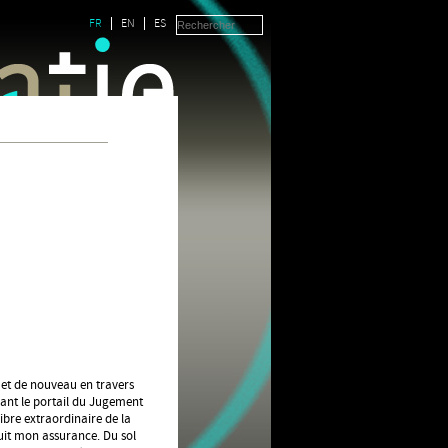
FR
EN
ES
 met de nouveau en travers
vant le portail du Jugement
libre extraordinaire de la
duit mon assurance. Du sol