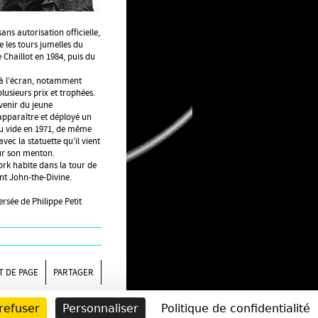
ns autorisation officielle,
 les tours jumelles du
 Chaillot en 1984, puis du
t à l’écran, notamment
lusieurs prix et trophées.
uvenir du jeune
apparaître et déployé un
du vide en 1971, de même
avec la statuette qu’il vient
sur son menton.
ork habite dans la tour de
nt John-the-Divine.
ersée de Philippe Petit
 DE PAGE
PARTAGER
refuser
Personnaliser
Politique de confidentialité
ESSAGE
INFOS
CGU
©