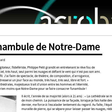
Jump to navigation
unambule de Notre-Dame
mard
gitateur, fildefériste, Philippe Petit grandit en entretenant le rêve fou de
el, très haut, seul parmi les nuages et défiant le vent qui n’est pas son ami.
u fil. J’ai faim de spectacle, de théâtre, de composition, d’arrogance,
dresserai un jour face au monde, très haut, très seul, libre et fort. »
athédrales, majestueux trait d’union entre les hommes et l’éternité,
it rien moins que Notre-Dame pour se faire consacrer funambule !
Il écrit, l’année de sa majorité (alors à 21 ans) : « La cathédrale se
de mon chemin. La puissance de sa façade, lorsque je fais halte de
dernier, me force à l’escalader lentement du regard. Au faîte, l’équi
muraille de pierre, qui se sépare pour laisser passer les nuages, ré