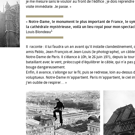
je me mesure sans le vouloir au front de l’édifice ; je dois reprend
visite immédiate. Je passe. »
Notre-Dame, le monument le plus important de France, le sym
«
la cathédrale mystérieuse, voilà un lieu royal pour mon specta
1
Louis Blondeau
Il raconte : il lui faudra un an avant qu’il installe clandestinement, 
amis Pablo, Jean-François et Jean-Louis (le photographe), un câble 
Notre-Dame de Paris. Il s’élance à 10h, le 26 juin 1971, depuis la tour
bataillant avec le vent, préoccupé d’équilibrer le câble, qui n’a pas
bouge dangereusement.
Enfin, il avance, s’allonge sur le fil, puis se redresse, loin au-dessus de
voluptueux. Notre-Dame m’appartient. Paris m’appartient, le ciel 
j’en oublie de respirer… »