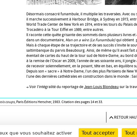
Désormais consacré funambule, il multiplie les traversées. Avec ou sa
il marche successivement à Harbour Bridge, à Sydney en 1973, entre
World Trade Center de New York en 1974, entre les tours du Palais de
Trocadéro à la Tour Eiffel en 1989, entre autres.
Il raconte cette quête grisante des sommets dans plusieurs livres e
dans un documentaire,
Man on a wire (Le Funambule)
qui obtient p
Mais à chaque étape de sa trajectoire et de ses succès s’invite le so
saltimbanque du parvis Beaubourg. Ainsi, de même qu’il avait fait 
éventail de cartes du haut de la tour sud de Notre-Dame, au bord 
à la remise de l’Oscar en 2009, l’année de ses soixante ans, il jongle 
de recevoir solennellement, en la posant, tête en bas, en équilibre 
Depuis son « sacre » à Notre-Dame, l’un des plus Parisiens de New Y
l’une des dernières cathédrales en construction dans le monde : Sai
Voir l'intégralité du reportage de
Jean-Louis Blondeau
sur la trav
rois coups
, Paris Éditions Herscher, 1983. Citation des pages 14 et 33.
RETOUR HAUT
Tout accepter
Tout 
 ceux que vous souhaitez activer
UE
ACROBATIE
JONGLERIE ET MAGIE
CLOWNS
DR