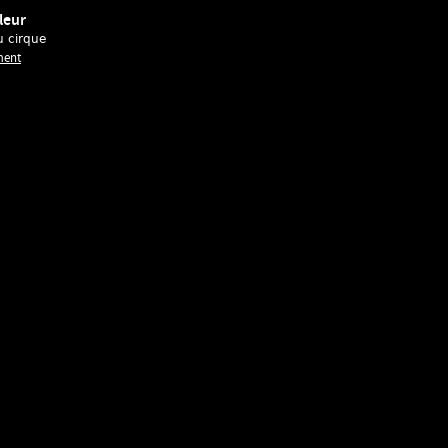
leur
u cirque
ment