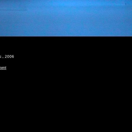
is
, 2006
ment