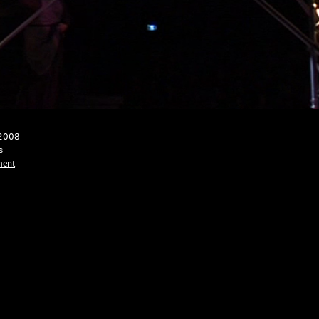
 2008
s
ment